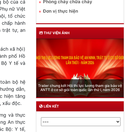
Phòng cháy chữa cháy
g bộ của cả
 Phụ nữ Việt
Đơn vị thực hiện
ội, tổ chức
n chấp hành
trật tự, an
THƯ VIỆN ẢNH
ách xã hội)
hành phố Hồ
 Bộ Y tế và
 toàn bộ hệ
Phòng Quản lý xuất nhập cảnh: Hướng dẫn những
quy định mới trong lĩnh vực xuất cảnh, nhập cảnh
; hướng dẫn,
của công dân việt nam từ ngày 01/7/2026
c hiện tăng
, xấu độc.
LIÊN KẾT
ựng và thực
ong An thực
c Bộ: Y tế,