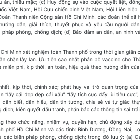
u ăn, thiếu mặc; (c) Huy động sự vào cuộc quyết liệt, đồn
quốc Việt Nam, Hội Cựu chiến binh Việt Nam, Hội Liên hiệp
oàn Thanh niên Cộng sản Hồ Chí Minh, các đoàn thể xã h
hướng dẫn, giải thích, thuyết phục và yêu cầu người dâ
 pháp phòng, chống dịch; (d) Bảo đảm an dân, an ninh và 
 Chí Minh xét nghiệm toàn Thành phố trong thời gian giãn c
găn chặn lây lan. Ưu tiên cao nhất phân bổ vaccine cho T
e miễn phí, kịp thời, an toàn, hiệu quả theo hướng dẫn của
ất, kịp thời, chính xác; phát huy vai trò quan trọng của
 “lấy cái đẹp dẹp cái xấu”, “lấy tích cực đẩy lùi tiêu cực”
ân biết, dân hiểu, dân tin tưởng, chia sẻ và tự giác thự
ịch; kiên quyết đấu tranh, phản bác các thông tin sai trái
ơng theo chức năng, nhiệm vụ, quyền hạn, chủ động xây d
ành phố Hồ Chí Minh và các tỉnh: Bình Dương, Đồng Nai, L
 các biện pháp phòng, chống dịch; trong đó lưu ý: (a) Cá