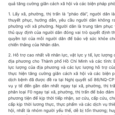
quả tăng cường giãn cách xã hội và các biện pháp phò
1. Lấy xã, phường, thị trấn là “pháo đài”, người dân l
thuyết phục, hướng dẫn, yêu cầu người dân không ra 
phường với xã phường. Người dân là trung tâm phục v
thủ quy định của người dân đóng vai trò quyết định t
quyền lợi của mỗi người dân để bảo vệ sức khỏe cho
chiến thắng của Nhân dân.
2. Hỗ trợ cao nhất về nhân lực, vật lực y tế, lực lượn
địa phương cho Thành phố Hồ Chí Minh và các tỉnh: B
lực lượng của địa phương và các lực lượng hỗ trợ của
thực hiện tăng cường giãn cách xã hội và các biện 
dịch bệnh đã được đề ra tại Nghị quyết số 86/NQ-CP 
vụ y tế đến gần dân nhất ngay tại xã, phường, thị tr
phân loại F0 ngay tại xã, phường, thị trấn để bảo đảm 
phương tiện để kịp thời tiếp nhận, sơ cứu, cấp cứu, ch
cấp kịp thời lương thực, thực phẩm và các dịch vụ th
hội, nhất là nhóm người yếu thế, dễ bị tổn thương; hu