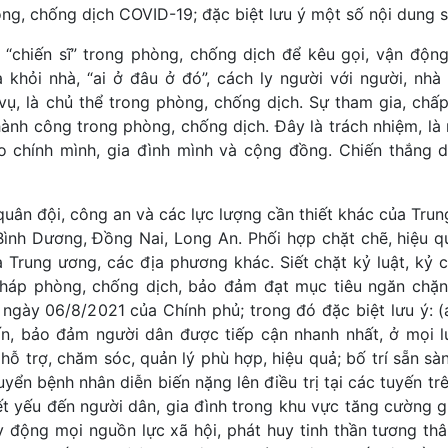
ng, chống dịch COVID-19; đặc biệt lưu ý một số nội dung s
à “chiến sĩ” trong phòng, chống dịch để kêu gọi, vận động,
khỏi nhà, “ai ở đâu ở đó”, cách ly người với người, nhà 
ụ, là chủ thể trong phòng, chống dịch. Sự tham gia, chấp
hành công trong phòng, chống dịch. Đây là trách nhiệm, là 
 chính mình, gia đình mình và cộng đồng. Chiến thắng d
g quân đội, công an và các lực lượng cần thiết khác của Tru
ình Dương, Đồng Nai, Long An. Phối hợp chặt chẽ, hiệu q
 Trung ương, các địa phương khác. Siết chặt kỷ luật, kỷ 
pháp phòng, chống dịch, bảo đảm đạt mục tiêu ngăn chặn
ngày 06/8/2021 của Chính phủ; trong đó đặc biệt lưu ý: (
ấn, bảo đảm người dân được tiếp cận nhanh nhất, ở mọi lú
hỗ trợ, chăm sóc, quản lý phù hợp, hiệu quả; bố trí sẵn sà
uyển bệnh nhân diễn biến nặng lên điều trị tại các tuyến tr
iết yếu đến người dân, gia đình trong khu vực tăng cường g
y động mọi nguồn lực xã hội, phát huy tinh thần tương thâ