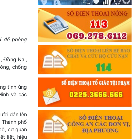
́ để phòng
, Đồng Nai,
hòng, chống
ng tình ủng
Minh và các
gười dân lên
ân Thành phố
bộ, cơ quan
t liệt, hiệu