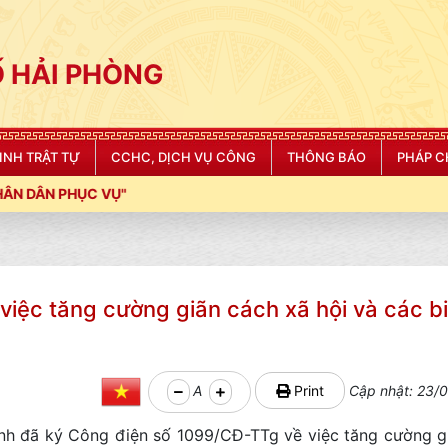
 HẢI PHÒNG
NINH TRẬT TỰ
CCHC, DỊCH VỤ CÔNG
THÔNG BÁO
PHÁP C
việc tăng cường giãn cách xã hội và các b
A
Print
Cập nhật: 23/0
nh đã ký Công điện số 1099/CĐ-TTg về việc tăng cường g