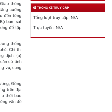
 Giao thông
THỐNG KÊ TRUY CẬP
n tăng cường
ếu đến từng
Tổng lượt truy cập:
N/A
c Bộ bám sát
ương để tập
Trực tuyến:
N/A
rương thống
hủ, Chỉ thị
g dịch: (a)
căn cứ tình
ông vụ, cung
Dương, Đồng
ng trên địa
ịp thời báo
hững vấn đề