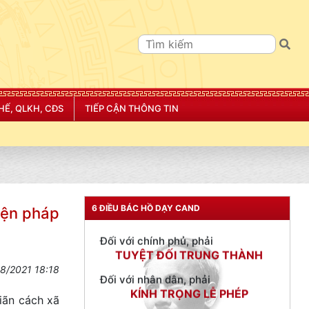
TƯ CÁCH
NGƯỜI CÔNG AN CÁCH MỆNH LÀ:
HẾ, QLKH, CĐS
TIẾP CẬN THÔNG TIN
Đối với tự mình, phải
CẦN, KIỆM, LIÊM, CHÍNH
Đối với đồng sự, phải
THÂN ÁI GIÚP ĐỠ
Đối với chính phủ, phải
6 ĐIỀU BÁC HỒ DẠY CAND
iện pháp
TUYỆT ĐỐI TRUNG THÀNH
Đối với nhân dân, phải
KÍNH TRỌNG LỄ PHÉP
8/2021 18:18
Đối với công việc, phải
TẬN TỤY
iãn cách xã