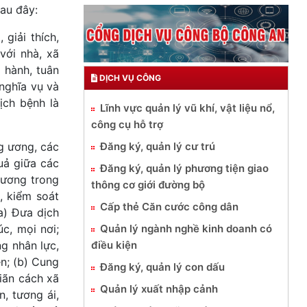
au đây:
 giải thích,
với nhà, xã
 hành, tuân
DỊCH VỤ CÔNG
nghĩa vụ và
ịch bệnh là
Lĩnh vực quản lý vũ khí, vật liệu nổ,
công cụ hỗ trợ
Đăng ký, quản lý cư trú
ng ương, các
uả giữa các
Đăng ký, quản lý phương tiện giao
cương trong
thông cơ giới đường bộ
, kiểm soát
Cấp thẻ Căn cước công dân
a) Đưa dịch
Quản lý ngành nghề kinh doanh có
c, mọi nơi;
điều kiện
ng nhân lực,
ên; (b) Cung
Đăng ký, quản lý con dấu
iãn cách xã
Quản lý xuất nhập cảnh
n, tương ái,