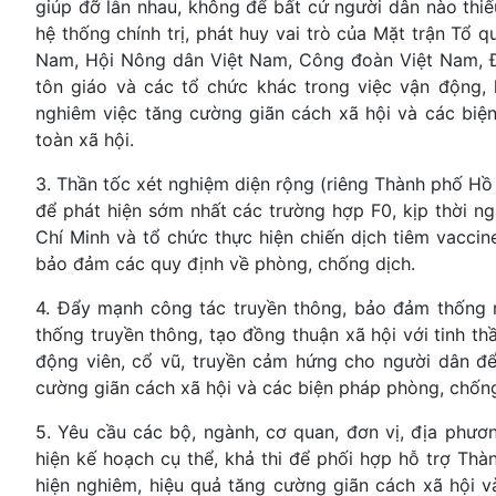
giúp đỡ lẫn nhau, không để bất cứ người dân nào thiế
hệ thống chính trị, phát huy vai trò của Mặt trận Tổ 
Nam, Hội Nông dân Việt Nam, Công đoàn Việt Nam, Đ
tôn giáo và các tổ chức khác trong việc vận động, 
nghiêm việc tăng cường giãn cách xã hội và các biện
toàn xã hội.
3. Thần tốc xét nghiệm diện rộng (riêng Thành phố Hồ
để phát hiện sớm nhất các trường hợp F0, kịp thời n
Chí Minh và tổ chức thực hiện chiến dịch tiêm vaccin
bảo đảm các quy định về phòng, chống dịch.
4. Đẩy mạnh công tác truyền thông, bảo đảm thống nh
thống truyền thông, tạo đồng thuận xã hội với tinh thần
động viên, cổ vũ, truyền cảm hứng cho người dân để d
cường giãn cách xã hội và các biện pháp phòng, chống d
5. Yêu cầu các bộ, ngành, cơ quan, đơn vị, địa phư
hiện kế hoạch cụ thể, khả thi để phối hợp hỗ trợ Th
hiện nghiêm, hiệu quả tăng cường giãn cách xã hội và