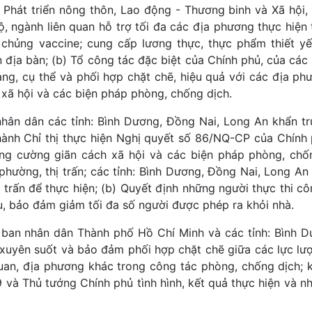
hát triển nông thôn, Lao động - Thương binh và Xã hội,
bộ, ngành liên quan hỗ trợ tối đa các địa phương thực hiệ
 chủng vaccine; cung cấp lương thực, thực phẩm thiết y
ên địa bàn; (b) Tổ công tác đặc biệt của Chính phủ, của cá
àng, cụ thể và phối hợp chặt chẽ, hiệu quả với các địa ph
h xã hội và các biện pháp phòng, chống dịch.
hân dân các tỉnh: Bình Dương, Đồng Nai, Long An khẩn t
ành Chỉ thị thực hiện Nghị quyết số 86/NQ-CP của Chính p
ng cường giãn cách xã hội và các biện pháp phòng, chốn
phường, thị trấn; các tỉnh: Bình Dương, Đồng Nai, Long An 
ị trấn để thực hiện; (b) Quyết định những người thực thi c
u, bảo đảm giảm tối đa số người được phép ra khỏi nhà.
Ủy ban nhân dân Thành phố Hồ Chí Minh và các tỉnh: Bình 
, xuyên suốt và bảo đảm phối hợp chặt chẽ giữa các lực lượ
uan, địa phương khác trong công tác phòng, chống dịch; k
và Thủ tướng Chính phủ tình hình, kết quả thực hiện và n