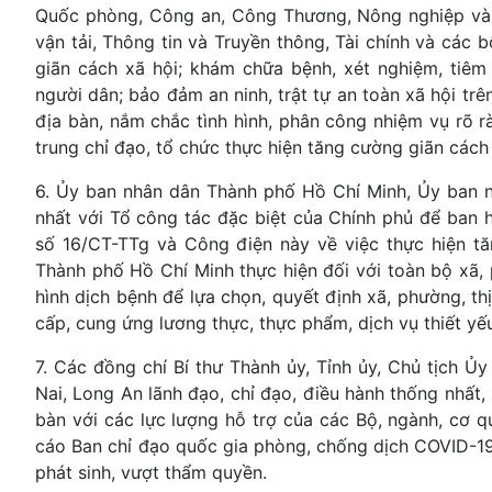
Quốc phòng, Công an, Công Thương, Nông nghiệp và P
vận tải, Thông tin và Truyền thông, Tài chính và các 
giãn cách xã hội; khám chữa bệnh, xét nghiệm, tiêm
người dân; bảo đảm an ninh, trật tự an toàn xã hội tr
địa bàn, nắm chắc tình hình, phân công nhiệm vụ rõ r
trung chỉ đạo, tổ chức thực hiện tăng cường giãn các
6. Ủy ban nhân dân Thành phố Hồ Chí Minh, Ủy ban n
nhất với Tổ công tác đặc biệt của Chính phủ để ban h
số 16/CT-TTg và Công điện này về việc thực hiện tă
Thành phố Hồ Chí Minh thực hiện đối với toàn bộ xã, 
hình dịch bệnh để lựa chọn, quyết định xã, phường, th
cấp, cung ứng lương thực, thực phẩm, dịch vụ thiết yế
7. Các đồng chí Bí thư Thành ủy, Tỉnh ủy, Chủ tịch 
Nai, Long An lãnh đạo, chỉ đạo, điều hành thống nhất
bàn với các lực lượng hỗ trợ của các Bộ, ngành, cơ q
cáo Ban chỉ đạo quốc gia phòng, chống dịch COVID-19 
phát sinh, vượt thẩm quyền.