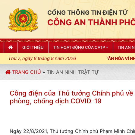
CỔNG THÔNG TIN ĐIỆN TỬ
CÔNG AN THÀNH PHỐ
GIỚI THIỆU
TIN HOẠT ĐỘNG CỦA CATP
TIN AN 
Thứ 7, ngày 8 tháng 8 năm 2026
ỆNH; XÂY DỰNG NẾP SỐNG VĂN HÓA VÌ NHÂN DÂN PHỤC VỤ"
TRANG CHỦ
»
TIN AN NINH TRẬT TỰ
Công điện của Thủ tướng Chính phủ về 
phòng, chống dịch COVID-19
Ngày 22/8/2021, Thủ tướng Chính phủ Phạm Minh Chí