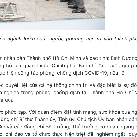
iên ngành kiểm soát người, phương tiện ra vào thành phô
ban nhân dân Thành phố Hồ Chí Minh và các tỉnh: Bình Dương
ng bộ, cơ quan thuộc Chính phủ; Ban chỉ đạo quốc gia p
ực hiện công tác phòng, chống dịch COVID-19, nêu rõ:
 quyết liệt của cả hệ thống chính trị và đặc biệt là sự đồ
nh nghiệp trong phòng, chống dịch tại Thành phố Hồ Chí 
ừa qua.
sức phức tạp. Với quan điểm đặt tính mạng, sức khỏe của n
đồng chí Bí thư Thành ủy, Tỉnh ủy, Chủ tịch Ủy ban nhân d
 An và các đồng chí Bộ trưởng, Thủ trưởng cơ quan ngang 
, chỉ đạo và tổ chức thực hiện triệt để, nghiêm ngặt, quyế