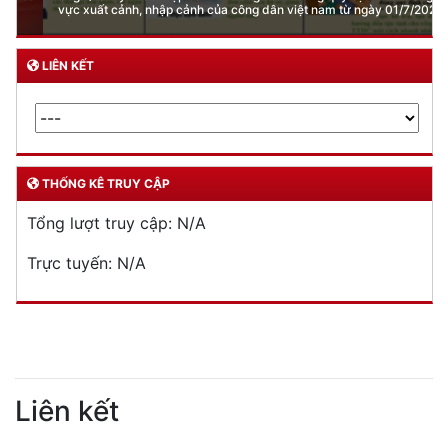
vực xuất cảnh, nhập cảnh của công dân việt nam từ ngày 01/7/2026
LIÊN KẾT
THỐNG KÊ TRUY CẬP
Tổng lượt truy cập:
N/A
Trực tuyến:
N/A
Liên kết