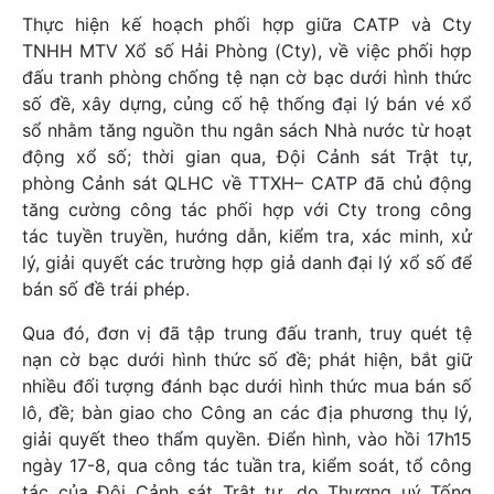
Thực hiện kế hoạch phối hợp giữa CATP và Cty
TNHH MTV Xổ số Hải Phòng (Cty), về việc phối hợp
đấu tranh phòng chống tệ nạn cờ bạc dưới hình thức
số đề, xây dựng, củng cố hệ thống đại lý bán vé xổ
sổ nhằm tăng nguồn thu ngân sách Nhà nước từ hoạt
động xổ số; thời gian qua, Đội Cảnh sát Trật tự,
phòng Cảnh sát QLHC về TTXH– CATP đã chủ động
tăng cường công tác phối hợp với Cty trong công
tác tuyền truyền, hướng dẫn, kiểm tra, xác minh, xử
lý, giải quyết các trường hợp giả danh đại lý xổ số để
bán số đề trái phép.
Qua đó, đơn vị đã tập trung đấu tranh, truy quét tệ
nạn cờ bạc dưới hình thức số đề; phát hiện, bắt giữ
nhiều đối tượng đánh bạc dưới hình thức mua bán số
lô, đề; bàn giao cho Công an các địa phương thụ lý,
giải quyết theo thẩm quyền. Điển hình, vào hồi 17h15
ngày 17-8, qua công tác tuần tra, kiểm soát, tổ công
tác của Đội Cảnh sát Trật tự, do Thượng uý Tống