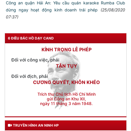
Công an quận Hải An: Yêu cầu quán karaoke Rumba Club
Đối với chính phủ, phải
dừng ngay hoạt động kinh doanh trái phép
(25/08/2020
TUYỆT ĐỐI TRUNG THÀNH
07:37)
Đối với nhân dân, phải
KÍNH TRỌNG LỄ PHÉP
6 ĐIỀU BÁC HỒ DẠY CAND
Đối với công việc, phải
TẬN TỤY
Đối với địch, phải
CƯƠNG QUYẾT, KHÔN KHÉO
Trích thư Chủ tịch Hồ Chí Minh
gửi Công an Khu XII,
ngày 11 tháng 3 năm 1948.
TRUYỀN HÌNH AN NINH HP