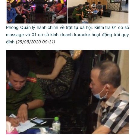
Phòng Quản lý hành chính về trật tự xã hội: Kiểm tra 01 cơ sở
massage và 01 cơ sở kinh doanh karaoke hoạt động trái quy
định
(25/08/2020 09:31)
TƯ CÁCH
NGƯỜI CÔNG AN CÁCH MỆNH LÀ:
Đối với tự mình, phải
CẦN, KIỆM, LIÊM, CHÍNH
Đối với đồng sự, phải
THÂN ÁI GIÚP ĐỠ