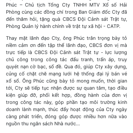
Phúc – Chủ tịch Tổng Cty TNHH MTV Xổ số Hải
Phòng cùng các đồng chí trong Ban Giám đốc Cty đã
đến thăm hỏi, tặng quà CBCS Đội Cảnh sát Trật tự,
Phòng Quản lý hành chính về trật tự xã hội - CATP.
Thay mặt lãnh đạo Cty, ông Phúc trân trọng bày tỏ
niềm cảm ơn đến tập thể lãnh đạo, CBCS đơn vị mà
trực tiếp là CBCS Đội Cảnh sát Trật tự - lực lượng
chủ công trong công tác đấu tranh, trấn áp, truy
quyét nạn cờ bạc, số đề. Qua đó, giúp Cty xây dựng,
củng cố chặt chẽ mạng lưới hệ thống đại lý bán vé
xổ sổ. Ông Phúc cũng bày tỏ mong muốn, thời gian
tới, Cty sẽ tiếp tục nhận được sự quan tâm, tạo điều
kiện giúp đỡ, phối kết hợp, đồng hành của đơn vị
trong công tác này, góp phần tạo môi trường kinh
doanh lành mạnh, thúc đẩy hoạt động của Cty ngày
càng phát triển, đóng góp được nhiều hơn nữa vào
nguồn thu ngân sách Nhà nước…