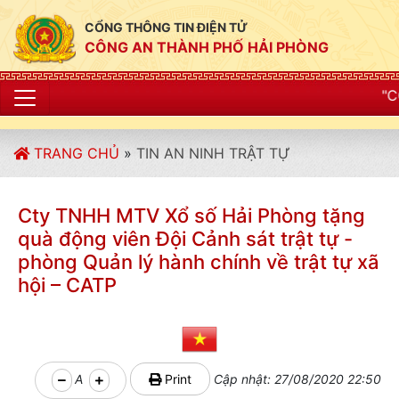
CỔNG THÔNG TIN ĐIỆN TỬ
CÔNG AN THÀNH PHỐ HẢI PHÒNG
"CÔNG AN THÀNH P
TRANG CHỦ
»
TIN AN NINH TRẬT TỰ
Cty TNHH MTV Xổ số Hải Phòng tặng
quà động viên Đội Cảnh sát trật tự -
phòng Quản lý hành chính về trật tự xã
hội – CATP
A
Print
Cập nhật: 27/08/2020 22:50