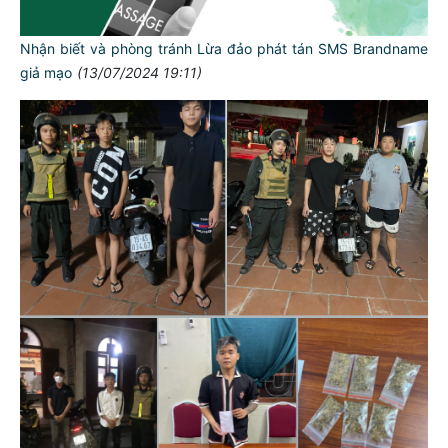
Nhận biết và phòng tránh Lừa đảo phát tán SMS Brandname
giả mạo
(13/07/2024 19:11)
TƯ CÁCH
NGƯỜI CÔNG AN CÁCH MỆNH LÀ:
Đối với tự mình, phải
CẦN, KIỆM, LIÊM, CHÍNH