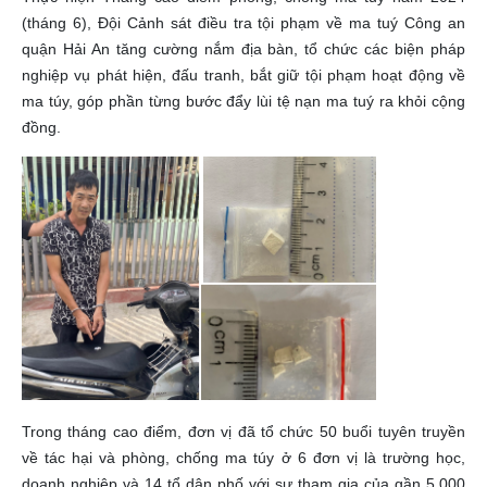
(tháng 6), Đội Cảnh sát điều tra tội phạm về ma tuý Công an
quận Hải An tăng cường nắm địa bàn, tổ chức các biện pháp
nghiệp vụ phát hiện, đấu tranh, bắt giữ tội phạm hoạt động về
ma túy, góp phần từng bước đẩy lùi tệ nạn ma tuý ra khỏi cộng
đồng.
Trong tháng cao điểm, đơn vị đã tổ chức 50 buổi tuyên truyền
về tác hại và phòng, chống ma túy ở 6 đơn vị là trường học,
doanh nghiệp và 14 tổ dân phố với sự tham gia của gần 5.000