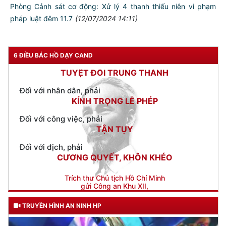
Đối với đồng sự, phải
Phòng Cảnh sát cơ động: Xử lý 4 thanh thiếu niên vi phạm
THÂN ÁI GIÚP ĐỠ
pháp luật đêm 11.7
(12/07/2024 14:11)
Đối với chính phủ, phải
TUYỆT ĐỐI TRUNG THÀNH
6 ĐIỀU BÁC HỒ DẠY CAND
Đối với nhân dân, phải
KÍNH TRỌNG LỄ PHÉP
Đối với công việc, phải
TẬN TỤY
Đối với địch, phải
CƯƠNG QUYẾT, KHÔN KHÉO
Trích thư Chủ tịch Hồ Chí Minh
gửi Công an Khu XII,
ngày 11 tháng 3 năm 1948.
TRUYỀN HÌNH AN NINH HP