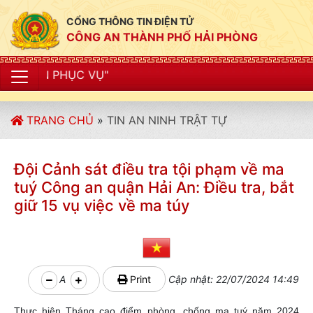
CỔNG THÔNG TIN ĐIỆN TỬ
CÔNG AN THÀNH PHỐ HẢI PHÒNG
"CÔN
TRANG CHỦ
»
TIN AN NINH TRẬT TỰ
Đội Cảnh sát điều tra tội phạm về ma
tuý Công an quận Hải An: Điều tra, bắt
giữ 15 vụ việc về ma túy
A
Print
Cập nhật: 22/07/2024 14:49
Thực hiện Tháng cao điểm phòng, chống ma tuý năm 2024