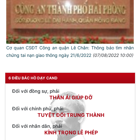
TƯ CÁCH
NGƯỜI CÔNG AN CÁCH MỆNH LÀ:
Cơ quan CSĐT Công an quận Lê Chân: Thông báo tìm nhân
Đối với tự mình, phải
chứng tai nạn giao thông ngày 21/6/2022
(07/08/2022 10:00)
CẦN, KIỆM, LIÊM, CHÍNH
Đối với đồng sự, phải
THÂN ÁI GIÚP ĐỠ
6 ĐIỀU BÁC HỒ DẠY CAND
Đối với chính phủ, phải
TUYỆT ĐỐI TRUNG THÀNH
Đối với nhân dân, phải
KÍNH TRỌNG LỄ PHÉP
Đối với công việc, phải
TẬN TỤY