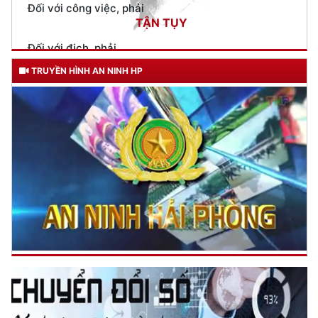
Đối với địch, phải
CƯƠNG QUYẾT, KHÔN KHÉO
Trích thư Chủ tịch Hồ Chí Minh
gửi Công an Khu XII,
ngày 11 tháng 3 năm 1948.
TRUYỀN HÌNH AN NINH HP