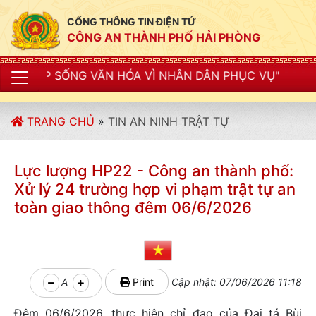
CỔNG THÔNG TIN ĐIỆN TỬ
CÔNG AN THÀNH PHỐ HẢI PHÒNG
ĂN HÓA VÌ NHÂN DÂN PHỤC VỤ"
TRANG CHỦ
»
TIN AN NINH TRẬT TỰ
Lực lượng HP22 - Công an thành phố:
Xử lý 24 trường hợp vi phạm trật tự an
toàn giao thông đêm 06/6/2026
A
Print
Cập nhật: 07/06/2026 11:18
Đêm 06/6/2026, thực hiện chỉ đạo của Đại tá Bùi