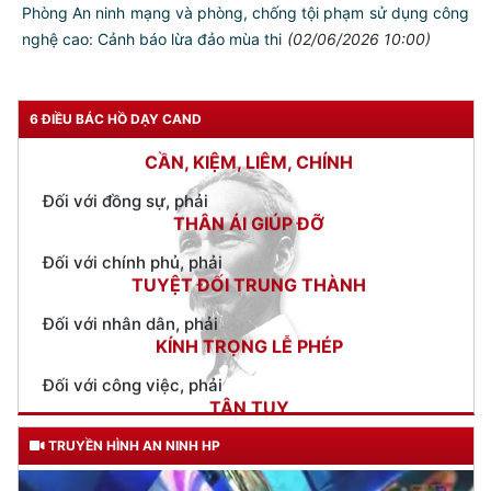
Phòng An ninh mạng và phòng, chống tội phạm sử dụng công
NGƯỜI CÔNG AN CÁCH MỆNH LÀ:
nghệ cao: Cảnh báo lừa đảo mùa thi
(02/06/2026 10:00)
Đối với tự mình, phải
CẦN, KIỆM, LIÊM, CHÍNH
6 ĐIỀU BÁC HỒ DẠY CAND
Đối với đồng sự, phải
THÂN ÁI GIÚP ĐỠ
Đối với chính phủ, phải
TUYỆT ĐỐI TRUNG THÀNH
Đối với nhân dân, phải
KÍNH TRỌNG LỄ PHÉP
Đối với công việc, phải
TẬN TỤY
Đối với địch, phải
CƯƠNG QUYẾT, KHÔN KHÉO
Trích thư Chủ tịch Hồ Chí Minh
TRUYỀN HÌNH AN NINH HP
gửi Công an Khu XII,
ngày 11 tháng 3 năm 1948.