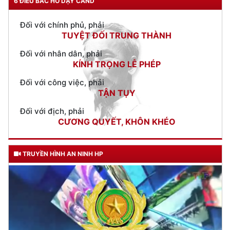
6 ĐIỀU BÁC HỒ DẠY CAND
Đối với nhân dân, phải
KÍNH TRỌNG LỄ PHÉP
Đối với công việc, phải
TẬN TỤY
Đối với địch, phải
CƯƠNG QUYẾT, KHÔN KHÉO
Trích thư Chủ tịch Hồ Chí Minh
gửi Công an Khu XII,
ngày 11 tháng 3 năm 1948.
TRUYỀN HÌNH AN NINH HP