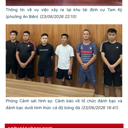
Thông tin về vụ việc xảy ra tại khu tái định cư Tam Kỳ
(phường An Biên)
(23/06/2026 22:10)
TƯ CÁCH
NGƯỜI CÔNG AN CÁCH MỆNH LÀ:
Đối với tự mình, phải
CẦN, KIỆM, LIÊM, CHÍNH
Phòng Cảnh sát hình sự: Cảnh báo về tổ chức đánh bạc và
Đối với đồng sự, phải
đánh bạc dưới hình thức cá độ bóng đá
(23/06/2026 16:41)
THÂN ÁI GIÚP ĐỠ
Đối với chính phủ, phải
TUYỆT ĐỐI TRUNG THÀNH