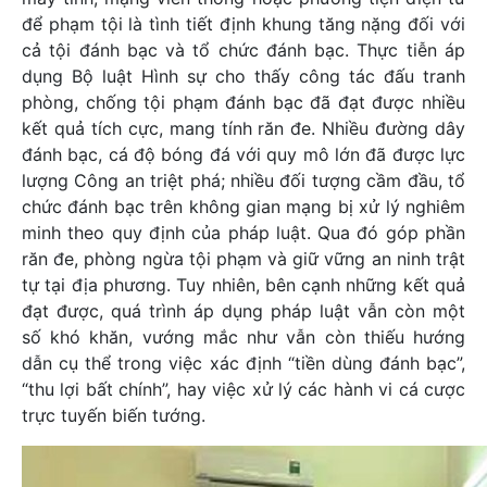
để phạm tội là tình tiết định khung tăng nặng đối với
cả tội đánh bạc và tổ chức đánh bạc. Thực tiễn áp
dụng Bộ luật Hình sự cho thấy công tác đấu tranh
phòng, chống tội phạm đánh bạc đã đạt được nhiều
kết quả tích cực, mang tính răn đe. Nhiều đường dây
đánh bạc, cá độ bóng đá với quy mô lớn đã được lực
lượng Công an triệt phá; nhiều đối tượng cầm đầu, tổ
chức đánh bạc trên không gian mạng bị xử lý nghiêm
minh theo quy định của pháp luật. Qua đó góp phần
răn đe, phòng ngừa tội phạm và giữ vững an ninh trật
tự tại địa phương. Tuy nhiên, bên cạnh những kết quả
đạt được, quá trình áp dụng pháp luật vẫn còn một
số khó khăn, vướng mắc như vẫn còn thiếu hướng
dẫn cụ thể trong việc xác định “tiền dùng đánh bạc”,
“thu lợi bất chính”, hay việc xử lý các hành vi cá cược
trực tuyến biến tướng.