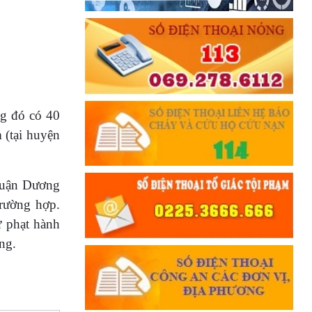
ng đó có 40
 (tại huyện
 quận Dương
rường hợp.
ử phạt hành
ng.