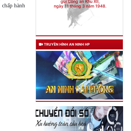
g chấp hành
TRUYỀN HÌNH AN NINH HP