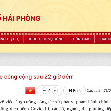
 HẢI PHÒNG
NINH TRẬT TỰ
CCHC, DỊCH VỤ CÔNG
THÔNG BÁO
PHÁP C
vực công cộng sau 22 giờ đêm
A
Print
Cập nhật: 21/0
 về việc tăng cường công tác xử phạt vi phạm hành chính 
ng dịch bệnh Covid-19, các sở, ngành, địa phương tiế