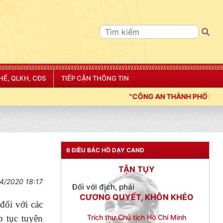
NGƯỜI CÔNG AN CÁCH MỆNH LÀ:
Đối với tự mình, phải
CẦN, KIỆM, LIÊM, CHÍNH
Đối với đồng sự, phải
THÂN ÁI GIÚP ĐỠ
Đối với chính phủ, phải
HẾ, QLKH, CĐS
TIẾP CẬN THÔNG TIN
TUYỆT ĐỐI TRUNG THÀNH
"CÔNG AN THÀNH PHỐ HẢI PHÒNG SIẾT CHẶT 
Đối với nhân dân, phải
KÍNH TRỌNG LỄ PHÉP
Đối với công việc, phải
TẬN TỤY
6 ĐIỀU BÁC HỒ DẠY CAND
Đối với địch, phải
CƯƠNG QUYẾT, KHÔN KHÉO
4/2020 18:17
Trích thư Chủ tịch Hồ Chí Minh
gửi Công an Khu XII,
đối với các
ngày 11 tháng 3 năm 1948.
p tục tuyên