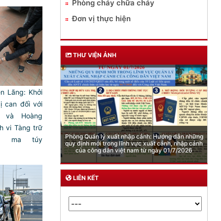
Phòng cháy chữa cháy
Đơn vị thực hiện
THƯ VIỆN ẢNH
n Lãng: Khởi
ị can đối với
h và Hoàng
 vi Tàng trữ
cảnh: Hướng dẫn những
ất ma túy
ực xuất cảnh, nhập cảnh
 từ ngày 01/7/2026
Cảnh báo việc sử dụng “Pod chill” chứa Etomidate
)
LIÊN KẾT