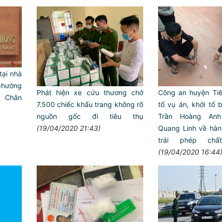
ại nhà
hường
Phát hiện xe cứu thương chở
Công an huyện Tiê
ê Chân
7.500 chiếc khẩu trang không rõ
tố vụ án, khởi tố b
nguồn gốc đi tiêu thụ
Trần Hoàng An
(19/04/2020 21:43)
Quang Linh về hành
Phòng Quản lý xuất nhập 
trái phép ch
quy định mới trong lĩnh v
của công dân việt nam
(19/04/2020 16:44