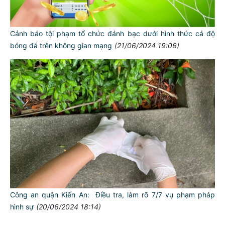
Cảnh báo tội phạm tổ chức đánh bạc dưới hình thức cá độ
bóng đá trên không gian mạng
(21/06/2024 19:06)
TƯ CÁCH
NGƯỜI CÔNG AN CÁCH MỆNH LÀ:
Đối với tự mình, phải
CẦN, KIỆM, LIÊM, CHÍNH
Công an quận Kiến An: Điều tra, làm rõ 7/7 vụ phạm pháp
Đối với đồng sự, phải
hình sự
(20/06/2024 18:14)
THÂN ÁI GIÚP ĐỠ