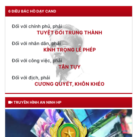
Đối với chính phủ, phải
TUYỆT ĐỐI TRUNG THÀNH
6 ĐIỀU BÁC HỒ DẠY CAND
Đối với nhân dân, phải
KÍNH TRỌNG LỄ PHÉP
Đối với công việc, phải
TẬN TỤY
Đối với địch, phải
CƯƠNG QUYẾT, KHÔN KHÉO
Trích thư Chủ tịch Hồ Chí Minh
gửi Công an Khu XII,
ngày 11 tháng 3 năm 1948.
TRUYỀN HÌNH AN NINH HP