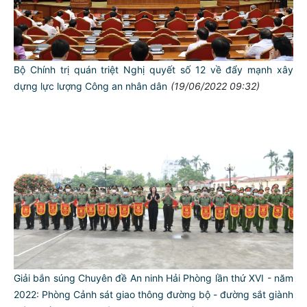
Bộ Chính trị quán triệt Nghị quyết số 12 về đẩy mạnh xây
dựng lực lượng Công an nhân dân
(19/06/2022 09:32)
TƯ CÁCH
NGƯỜI CÔNG AN CÁCH MỆNH LÀ:
Đối với tự mình, phải
CẦN, KIỆM, LIÊM, CHÍNH
Đối với đồng sự, phải
THÂN ÁI GIÚP ĐỠ
Đối với chính phủ, phải
Giải bắn súng Chuyên đề An ninh Hải Phòng lần thứ XVI - năm
TUYỆT ĐỐI TRUNG THÀNH
2022: Phòng Cảnh sát giao thông đường bộ - đường sắt giành