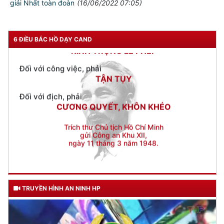
giải Nhất toàn đoàn
(16/06/2022 07:05)
Đối với nhân dân, phải
KÍNH TRỌNG LỄ PHÉP
Đối với công việc, phải
6 ĐIỀU BÁC HỒ DẠY CAND
TẬN TỤY
Đối với địch, phải
CƯƠNG QUYẾT, KHÔN KHÉO
Trích thư Chủ tịch Hồ Chí Minh
gửi Công an Khu XII,
ngày 11 tháng 3 năm 1948.
TRUYỀN HÌNH AN NINH HP