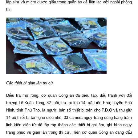
lắp sim và micro được giấu trong quần áo đế liên lạc với ngoài phòng
thi.
Các thiết bị gian lận thi cử
Điều tra mở rộng, cơ quan Công an đã triệu tập, đấu tranh với đối
tượng Lê Xuân Tùng, 32 tuổi, trú tại khu 14, xã Tiên Phú, huyện Phú
Ninh, tỉnh Phú Thọ, là người bán số thiết bị trên cho P.Đ.Q và thu giữ
14 bộ thiết bị tai nghe siêu nhỏ, 03 camera ngụy trang cùng hàng trăm
linh kiện điện tử để lắp ráp thành các thiết bị ghi âm, ghi hình ngụy
trang phục vụ gian lận trong thi cử. Hiện cơ quan Công an đang đấu