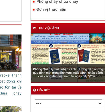
Phòng cháy chữa cháy
Đơn vị thực hiện
THƯ VIỆN ẢNH
karaoke Thanh
Cảnh báo việc sử dụng “Pod chill” chứa Etomidate
oạt động khi
c tồn tại về
LIÊN KẾT
hữa cháy