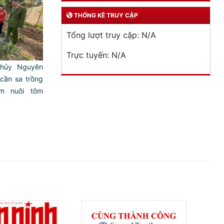
THỐNG KÊ TRUY CẬP
Tổng lượt truy cập:
N/A
Trực tuyến:
N/A
Thủy Nguyên
cần sa trồng
ầm nuôi tôm