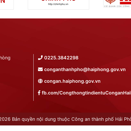
Phòng
0225.3842298
conganthanhpho@haiphong.gov.vn
congan.haiphong.gov.vn
fb.com/CongthongtindientuConganHa
2026 Bản quyền nội dung thuộc Công an thành phố Hải Ph