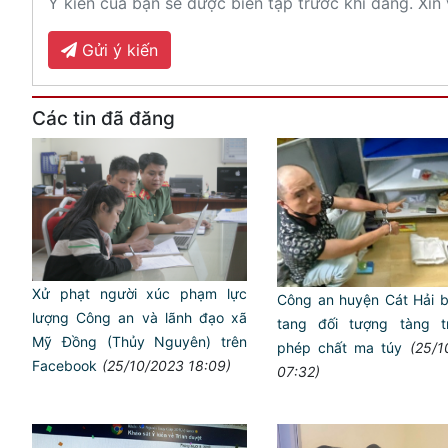
Ý kiến của bạn sẽ được biên tập trước khi đăng. Xin 
Gửi ý kiến
Các tin đã đăng
Xử phạt người xúc phạm lực
Công an huyện Cát Hải b
lượng Công an và lãnh đạo xã
tang đối tượng tàng tr
Mỹ Đồng (Thủy Nguyên) trên
phép chất ma túy
(25/1
Facebook
(25/10/2023 18:09)
07:32)