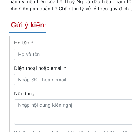
hành vi nêu trên của Lê Thuý Ng có dấu hiệu phạm tội
cho Công an quận Lê Chân thụ lý xử lý theo quy định c
Gửi ý kiến:
Họ tên
*
Điện thoại hoặc email *
Nội dung