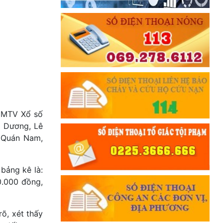
H MTV Xổ số
h Dương, Lê
0 Quán Nam,
 bảng kê là:
0.000 đồng,
õ, xét thấy