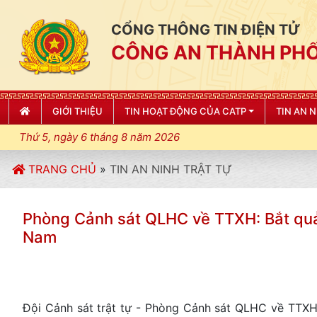
CỔNG THÔNG TIN ĐIỆN TỬ
CÔNG AN THÀNH PHỐ
GIỚI THIỆU
TIN HOẠT ĐỘNG CỦA CATP
TIN AN 
Thứ 5, ngày 6 tháng 8 năm 2026
TRANG CHỦ
»
TIN AN NINH TRẬT TỰ
Phòng Cảnh sát QLHC về TTXH: Bắt quả 
Nam
Đội Cảnh sát trật tự - Phòng Cảnh sát QLHC về TTXH,