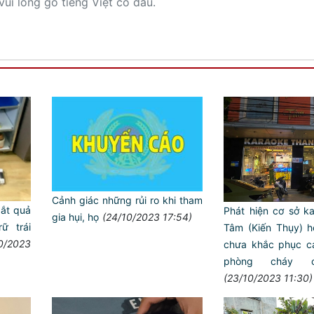
vui lòng gõ tiếng Việt có dấu.
Cảnh giác những rủi ro khi tham
ắt quả
Phát hiện cơ sở 
gia hụi, họ
(24/10/2023 17:54)
ữ trái
Tâm (Kiến Thụy) h
0/2023
chưa khắc phục cá
phòng cháy c
(23/10/2023 11:30)