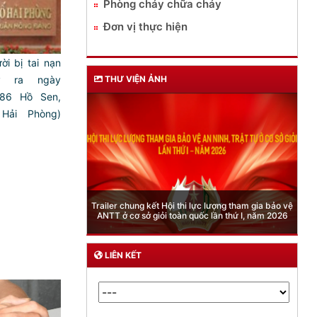
Phòng cháy chữa cháy
Đơn vị thực hiện
ời bị tai nạn
y ra ngày
THƯ VIỆN ẢNH
 186 Hồ Sen,
Hải Phòng)
Phòng Quản lý xuất nhập cảnh: Hướng dẫn những
quy định mới trong lĩnh vực xuất cảnh, nhập cảnh
của công dân việt nam từ ngày 01/7/2026
LIÊN KẾT