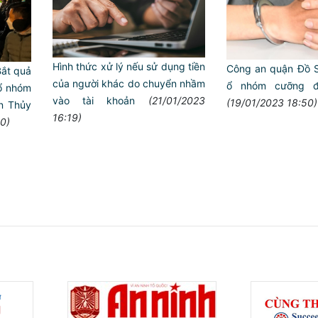
Hình thức xử lý nếu sử dụng tiền
Công an quận Đồ S
 Bắt quả
của người khác do chuyển nhầm
ổ nhóm cưỡng đ
 ổ nhóm
vào tài khoản
(21/01/2023
(19/01/2023 18:50)
̣n Thủy
16:19)
0)