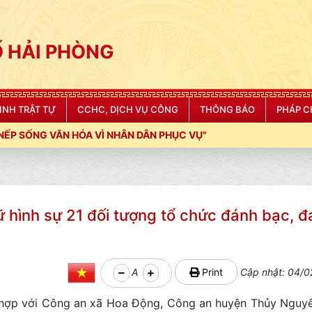
 HẢI PHÒNG
NINH TRẬT TỰ
CCHC, DỊCH VỤ CÔNG
THÔNG BÁO
PHÁP C
 NHÂN DÂN PHỤC VỤ"
ữ hình sự 21 đối tượng tổ chức đánh bạc, 
A
Print
Cập nhật: 04/0
 hợp với Công an xã Hoa Động, Công an huyện Thủy Nguyên