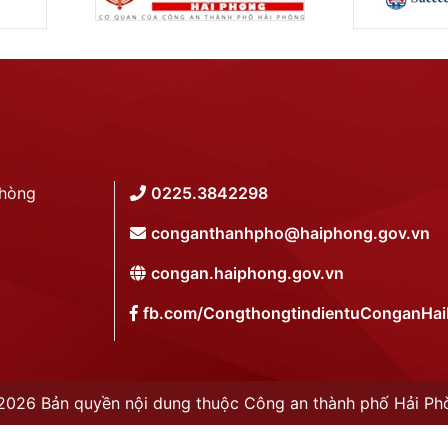
Phòng
0225.3842298
conganthanhpho@haiphong.gov.vn
congan.haiphong.gov.vn
fb.com/CongthongtindientuConganHa
2026 Bản quyền nội dung thuộc Công an thành phố Hải Ph