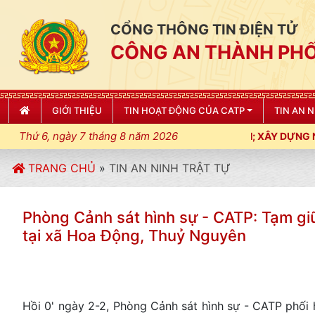
CỔNG THÔNG TIN ĐIỆN TỬ
CÔNG AN THÀNH PHỐ
GIỚI THIỆU
TIN HOẠT ĐỘNG CỦA CATP
TIN AN 
Thứ 6, ngày 7 tháng 8 năm 2026
 LUẬT, KỶ CƯƠNG, ĐIỀU LỆNH; XÂY DỰNG NẾP SỐNG VĂN HÓA VÌ
TRANG CHỦ
»
TIN AN NINH TRẬT TỰ
Phòng Cảnh sát hình sự - CATP: Tạm gi
tại xã Hoa Động, Thuỷ Nguyên
Hồi 0' ngày 2-2, Phòng Cảnh sát hình sự - CATP phối