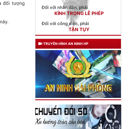
à đối tượng
Đối với công việc, phải
TẬN TỤY
máy.
Đối với địch, phải
CƯƠNG QUYẾT, KHÔN KHÉO
Trích thư Chủ tịch Hồ Chí Minh
TRUYỀN HÌNH AN NINH HP
gửi Công an Khu XII,
ngày 11 tháng 3 năm 1948.