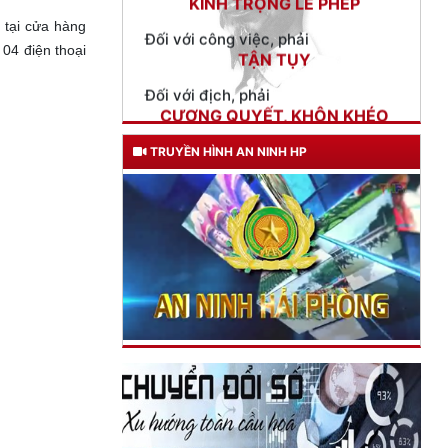
TẬN TỤY
 tại cửa hàng
Đối với địch, phải
04 điện thoại
CƯƠNG QUYẾT, KHÔN KHÉO
Trích thư Chủ tịch Hồ Chí Minh
gửi Công an Khu XII,
ngày 11 tháng 3 năm 1948.
TRUYỀN HÌNH AN NINH HP