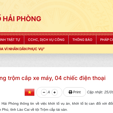
 HẢI PHÒNG
NINH TRẬT TỰ
CCHC, DỊCH VỤ CÔNG
THÔNG BÁO
PHÁP C
 VỤ"
ợng trộm cắp xe máy, 04 chiếc điện thoại
A
Print
Cập nhật: 25/0
ải Phòng thông tin về việc khởi tố vụ án, khởi tố bị can đối với đố
hú, tỉnh Lào Cai về tội Trộm cắp tài sản.