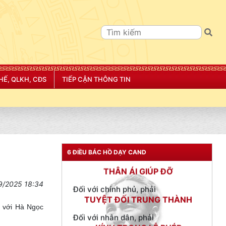
TƯ CÁCH
HẾ, QLKH, CĐS
TIẾP CẬN THÔNG TIN
NGƯỜI CÔNG AN CÁCH MỆNH LÀ:
Đối với tự mình, phải
CẦN, KIỆM, LIÊM, CHÍNH
Đối với đồng sự, phải
THÂN ÁI GIÚP ĐỠ
6 ĐIỀU BÁC HỒ DẠY CAND
Đối với chính phủ, phải
TUYỆT ĐỐI TRUNG THÀNH
9/2025 18:34
Đối với nhân dân, phải
KÍNH TRỌNG LỄ PHÉP
i với Hà Ngọc
Đối với công việc, phải