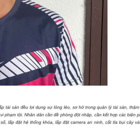
 tài sản đều lợi dụng sự lỏng lẻo, sơ hở trong quản lý tài sản, thậ
 vi phạm tội. Nhân dân cần đề phòng đột nhập, cần kết hợp các biện 
ổ, lắp đặt hệ thống khóa, lắp đặt camera an ninh, cắt tỉa bụi cây v