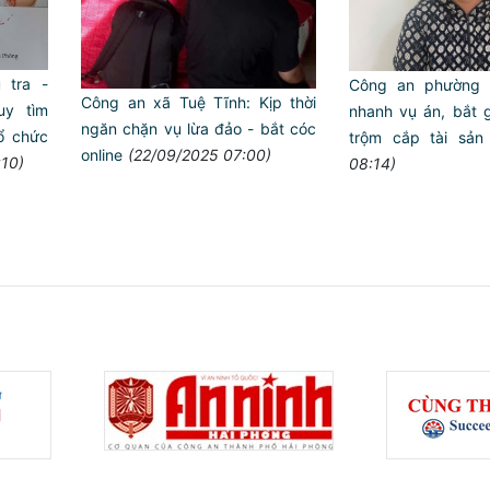
 tra -
Công an phường 
Công an xã Tuệ Tĩnh: Kịp thời
uy tìm
nhanh vụ án, bắt g
ngăn chặn vụ lừa đảo - bắt cóc
ổ chức
trộm cắp tài sản
online
(22/09/2025 07:00)
:10)
08:14)