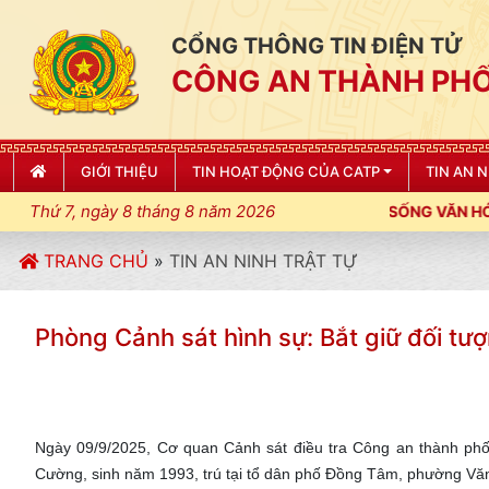
CỔNG THÔNG TIN ĐIỆN TỬ
CÔNG AN THÀNH PHỐ
GIỚI THIỆU
TIN HOẠT ĐỘNG CỦA CATP
TIN AN 
Thứ 7, ngày 8 tháng 8 năm 2026
G, ĐIỀU LỆNH; XÂY DỰNG NẾP SỐNG VĂN HÓA VÌ NHÂN DÂN PHỤC
TRANG CHỦ
»
TIN AN NINH TRẬT TỰ
Phòng Cảnh sát hình sự: Bắt giữ đối tư
Ngày 09/9/2025, Cơ quan Cảnh sát điều tra Công an thành phố H
Cường, sinh năm 1993, trú tại tổ dân phố Đồng Tâm, phường Văn P