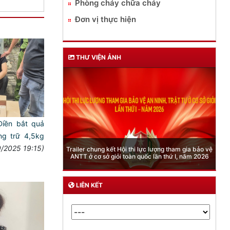
Phòng cháy chữa cháy
Đơn vị thực hiện
THƯ VIỆN ẢNH
iền bắt quả
ng trữ 4,5kg
Phòng Quản lý xuất nhập cảnh: Hướng dẫn những
/2025 19:15)
quy định mới trong lĩnh vực xuất cảnh, nhập cảnh
của công dân việt nam từ ngày 01/7/2026
LIÊN KẾT