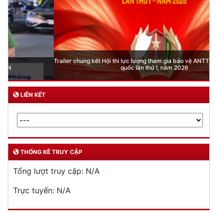
Trailer chung kết Hội thi lực lượng tham gia bảo vệ ANTT ở cơ sở giỏi toàn
quốc lần thứ I, năm 2026
LIÊN KẾT
THỐNG KÊ TRUY CẬP
Tổng lượt truy cập:
N/A
Trực tuyến:
N/A