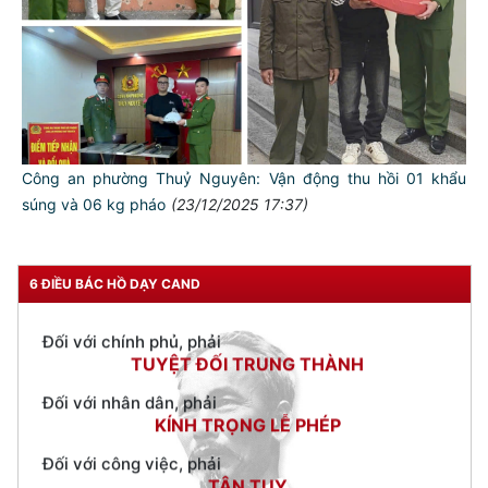
TƯ CÁCH
NGƯỜI CÔNG AN CÁCH MỆNH LÀ:
Đối với tự mình, phải
CẦN, KIỆM, LIÊM, CHÍNH
Công an phường Thuỷ Nguyên: Vận động thu hồi 01 khẩu
súng và 06 kg pháo
(23/12/2025 17:37)
Đối với đồng sự, phải
THÂN ÁI GIÚP ĐỠ
Đối với chính phủ, phải
6 ĐIỀU BÁC HỒ DẠY CAND
TUYỆT ĐỐI TRUNG THÀNH
Đối với nhân dân, phải
KÍNH TRỌNG LỄ PHÉP
Đối với công việc, phải
TẬN TỤY
Đối với địch, phải
CƯƠNG QUYẾT, KHÔN KHÉO