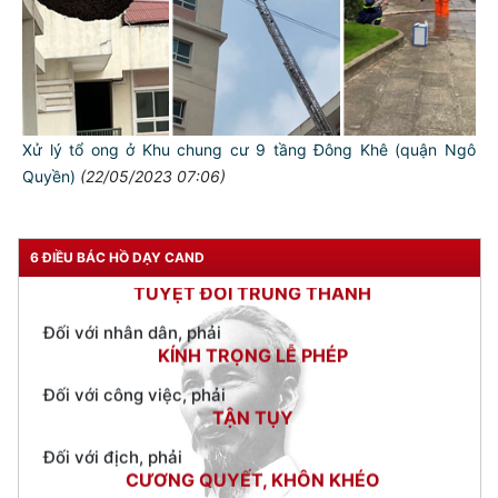
TƯ CÁCH
NGƯỜI CÔNG AN CÁCH MỆNH LÀ:
Đối với tự mình, phải
CẦN, KIỆM, LIÊM, CHÍNH
Đối với đồng sự, phải
Xử lý tổ ong ở Khu chung cư 9 tầng Đông Khê (quận Ngô
THÂN ÁI GIÚP ĐỠ
Quyền)
(22/05/2023 07:06)
Đối với chính phủ, phải
TUYỆT ĐỐI TRUNG THÀNH
Đối với nhân dân, phải
6 ĐIỀU BÁC HỒ DẠY CAND
KÍNH TRỌNG LỄ PHÉP
Đối với công việc, phải
TẬN TỤY
Đối với địch, phải
CƯƠNG QUYẾT, KHÔN KHÉO
Trích thư Chủ tịch Hồ Chí Minh
gửi Công an Khu XII,
ngày 11 tháng 3 năm 1948.