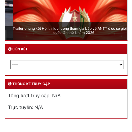
Trailer chung kết Hội thi lực lượng tham gia bảo vệ ANTT ở cơ sở giỏi toàn
quốc lần thứ I, năm 2026
LIÊN KẾT
THỐNG KÊ TRUY CẬP
Tổng lượt truy cập:
N/A
Trực tuyến:
N/A