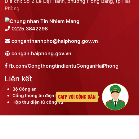
Địa chỉ: Số 2 Lê Đại Hành, phường Hồng Bàng, tp Hải
Phòng
0225.3842298
conganthanhpho@haiphong.gov.vn
congan.haiphong.gov.vn
fb.com/CongthongtindientuConganHaiPhong
Liên kết
Bộ Công an
Cổng thông tin điện tử thành phố
Hộp thư điện tử công vụ
©
2026 Bản quyền nội dung thuộc Công an thành phố
Hải Phòng