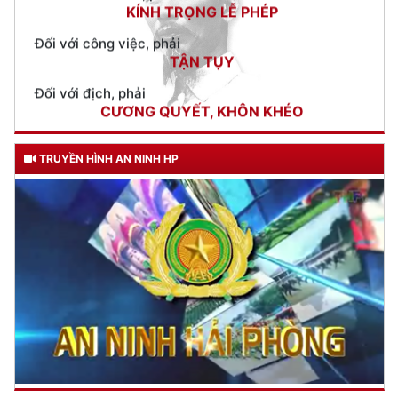
TẬN TỤY
Đối với địch, phải
CƯƠNG QUYẾT, KHÔN KHÉO
Trích thư Chủ tịch Hồ Chí Minh
gửi Công an Khu XII,
ngày 11 tháng 3 năm 1948.
TRUYỀN HÌNH AN NINH HP