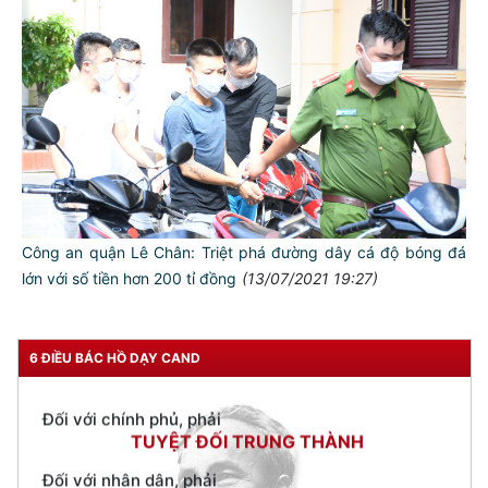
TƯ CÁCH
NGƯỜI CÔNG AN CÁCH MỆNH LÀ:
Đối với tự mình, phải
CẦN, KIỆM, LIÊM, CHÍNH
Công an quận Lê Chân: Triệt phá đường dây cá độ bóng đá
lớn với số tiền hơn 200 tỉ đồng
(13/07/2021 19:27)
Đối với đồng sự, phải
THÂN ÁI GIÚP ĐỠ
Đối với chính phủ, phải
6 ĐIỀU BÁC HỒ DẠY CAND
TUYỆT ĐỐI TRUNG THÀNH
Đối với nhân dân, phải
KÍNH TRỌNG LỄ PHÉP
Đối với công việc, phải