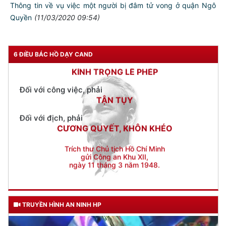
Đối với chính phủ, phải
Thông tin về vụ việc một người bị đâm tử vong ở quận Ngô
TUYỆT ĐỐI TRUNG THÀNH
Quyền
(11/03/2020 09:54)
Đối với nhân dân, phải
KÍNH TRỌNG LỄ PHÉP
6 ĐIỀU BÁC HỒ DẠY CAND
Đối với công việc, phải
TẬN TỤY
Đối với địch, phải
CƯƠNG QUYẾT, KHÔN KHÉO
Trích thư Chủ tịch Hồ Chí Minh
gửi Công an Khu XII,
ngày 11 tháng 3 năm 1948.
TRUYỀN HÌNH AN NINH HP