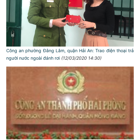
Công an phường Đằng Lâm, quận Hải An: Trao điện thoại trả
người nước ngoài đánh rơi
(12/03/2020 14:30)
TƯ CÁCH
NGƯỜI CÔNG AN CÁCH MỆNH LÀ:
Đối với tự mình, phải
CẦN, KIỆM, LIÊM, CHÍNH
Đối với đồng sự, phải
THÂN ÁI GIÚP ĐỠ