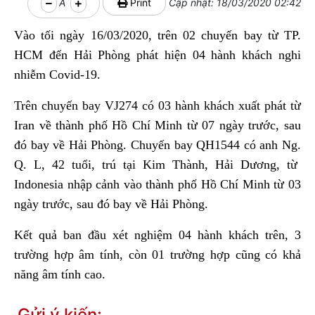
A
Print
Cập nhật: 18/03/2020 02:42
Vào tối ngày 16/03/2020, trên
02
chuyến bay từ
TP.
HCM đến Hải Phòng phát hiện 04 hành khách nghi
nhiễm Covid-19.
Trên chuyến
bay VJ274
có 03 hành khách xuất phát từ
Iran về thành phố Hồ Chí Minh từ 07 ngày trước, sau
đó bay về Hải Phòng. C
huyến
bay
QH1544 có
anh
Ng
.
Q
.
L,
42 tuổi, trú tại
Kim Thành, Hải Dương, từ
Indonesia nhập cảnh vào thành phố Hồ Chí Minh từ 03
ngày trước, sau đó bay về Hải Phòng.
Kết quả ban đầu xét nghiệm 04 hành khách trên, 3
trường hợp âm tính, còn 01 trường hợp cũng có khả
năng âm tính cao.
Gửi ý kiến: