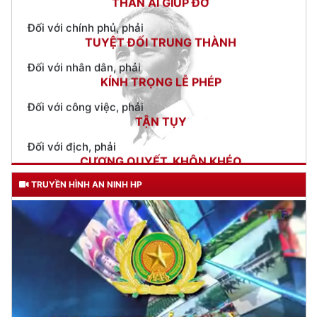
Đối với nhân dân, phải
KÍNH TRỌNG LỄ PHÉP
Đối với công việc, phải
TẬN TỤY
Đối với địch, phải
CƯƠNG QUYẾT, KHÔN KHÉO
Trích thư Chủ tịch Hồ Chí Minh
gửi Công an Khu XII,
ngày 11 tháng 3 năm 1948.
TRUYỀN HÌNH AN NINH HP