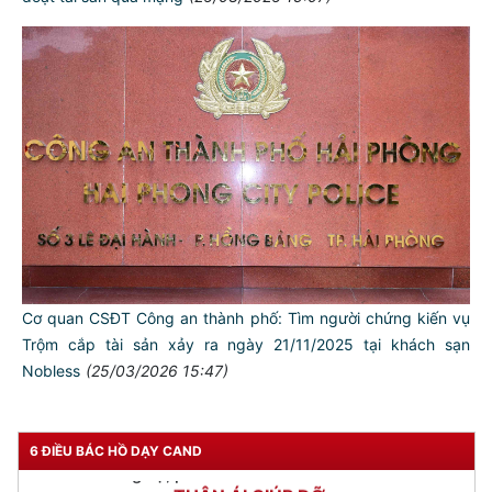
TƯ CÁCH
NGƯỜI CÔNG AN CÁCH MỆNH LÀ:
Cơ quan CSĐT Công an thành phố: Tìm người chứng kiến vụ
Đối với tự mình, phải
Trộm cắp tài sản xảy ra ngày 21/11/2025 tại khách sạn
CẦN, KIỆM, LIÊM, CHÍNH
Nobless
(25/03/2026 15:47)
Đối với đồng sự, phải
THÂN ÁI GIÚP ĐỠ
6 ĐIỀU BÁC HỒ DẠY CAND
Đối với chính phủ, phải
TUYỆT ĐỐI TRUNG THÀNH