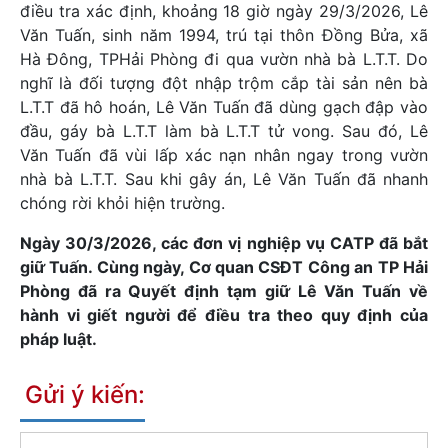
điều tra xác định, khoảng 18 giờ ngày 29/3/2026, Lê
Văn Tuấn, sinh năm 1994, trú tại thôn Đồng Bửa, xã
Hà Đông, TPHải Phòng đi qua vườn nhà bà L.T.T. Do
nghĩ là đối tượng đột nhập trộm cắp tài sản nên bà
L.T.T đã hô hoán, Lê Văn Tuấn đã dùng gạch đập vào
đầu, gáy bà L.T.T làm bà L.T.T tử vong. Sau đó, Lê
Văn Tuấn đã vùi lấp xác nạn nhân ngay trong vườn
nhà bà L.T.T. Sau khi gây án, Lê Văn Tuấn đã nhanh
chóng rời khỏi hiện trường.
Ngày 30/3/2026, các đơn vị nghiệp vụ CATP đã bắt
giữ Tuấn. Cùng ngày, Cơ quan CSĐT Công an TP Hải
Phòng đã ra Quyết định tạm giữ Lê Văn Tuấn về
hành vi giết người để điều tra theo quy định của
pháp luật.
Gửi ý kiến: