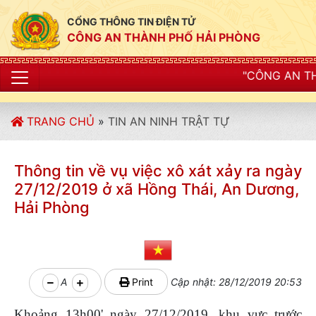
CỔNG THÔNG TIN ĐIỆN TỬ
CÔNG AN THÀNH PHỐ HẢI PHÒNG
"CÔNG AN THÀNH PHỐ HẢI PH
TRANG CHỦ
»
TIN AN NINH TRẬT TỰ
Thông tin về vụ việc xô xát xảy ra ngày
27/12/2019 ở xã Hồng Thái, An Dương,
Hải Phòng
A
Print
Cập nhật: 28/12/2019 20:53
Khoảng 13h00' ngày 27/12/2019, khu vực trước