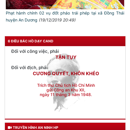
TUYỆT ĐỐI TRUNG THÀNH
Phạt hành chính 02 vụ đốt pháo trái phép tại xã Đồng Thái
Đối với nhân dân, phải
huyện An Dương
(19/12/2019 20:49)
KÍNH TRỌNG LỄ PHÉP
Đối với công việc, phải
TẬN TỤY
6 ĐIỀU BÁC HỒ DẠY CAND
Đối với địch, phải
CƯƠNG QUYẾT, KHÔN KHÉO
Trích thư Chủ tịch Hồ Chí Minh
gửi Công an Khu XII,
ngày 11 tháng 3 năm 1948.
TRUYỀN HÌNH AN NINH HP