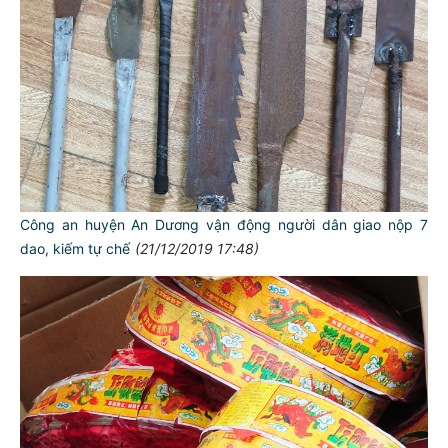
Công an huyện An Dương vận động người dân giao nộp 7
dao, kiếm tự chế
(21/12/2019 17:48)
TƯ CÁCH
NGƯỜI CÔNG AN CÁCH MỆNH LÀ:
Đối với tự mình, phải
CẦN, KIỆM, LIÊM, CHÍNH
Đối với đồng sự, phải
THÂN ÁI GIÚP ĐỠ
Đối với chính phủ, phải