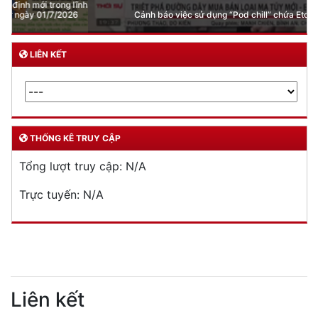
Cảnh báo việc sử dụng “Pod chill” chứa Etomidate
LIÊN KẾT
THỐNG KÊ TRUY CẬP
Tổng lượt truy cập:
N/A
Trực tuyến:
N/A
Liên kết