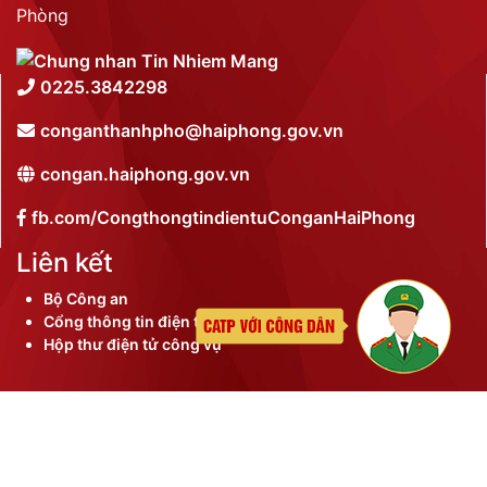
Phòng
0225.3842298
conganthanhpho@haiphong.gov.vn
congan.haiphong.gov.vn
fb.com/CongthongtindientuConganHaiPhong
Liên kết
Bộ Công an
Cổng thông tin điện tử thành phố
Hộp thư điện tử công vụ
©
2026 Bản quyền nội dung thuộc Công an thành phố
Hải Phòng