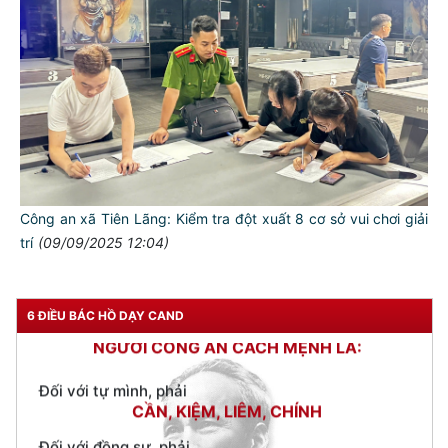
Công an xã Tiên Lãng: Kiểm tra đột xuất 8 cơ sở vui chơi giải
trí
(09/09/2025 12:04)
TƯ CÁCH
NGƯỜI CÔNG AN CÁCH MỆNH LÀ:
6 ĐIỀU BÁC HỒ DẠY CAND
Đối với tự mình, phải
CẦN, KIỆM, LIÊM, CHÍNH
Đối với đồng sự, phải
THÂN ÁI GIÚP ĐỠ
Đối với chính phủ, phải