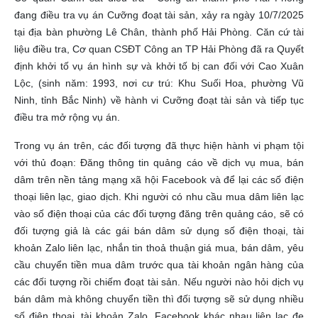
đang điều tra vụ án Cưỡng đoạt tài sản, xảy ra ngày 10/7/2025
tại địa bàn phường Lê Chân, thành phố Hải Phòng. Căn cứ tài
liệu điều tra, Cơ quan CSĐT Công an TP Hải Phòng đã ra Quyết
định khởi tố vụ án hình sự và khởi tố bị can đối với Cao Xuân
Lộc, (sinh năm: 1993, nơi cư trú: Khu Suối Hoa, phường Vũ
Ninh, tỉnh Bắc Ninh) về hành vi Cưỡng đoạt tài sản và tiếp tục
điều tra mở rộng vụ án.
Trong vụ án trên, các đối tượng đã thực hiện hành vi phạm tội
với thủ đoạn: Đăng thông tin quảng cáo về dịch vụ mua, bán
dâm trên nền tảng mạng xã hội Facebook và để lại các số điện
thoại liên lạc, giao dịch. Khi người có nhu cầu mua dâm liên lạc
vào số điện thoại của các đối tượng đăng trên quảng cáo, sẽ có
đối tượng giả là các gái bán dâm sử dụng số điện thoại, tài
khoản Zalo liên lạc, nhắn tin thoả thuận giá mua, bán dâm, yêu
cầu chuyển tiền mua dâm trước qua tài khoản ngân hàng của
các đối tượng rồi chiếm đoạt tài sản. Nếu người nào hỏi dịch vụ
bán dâm mà không chuyển tiền thì đối tượng sẽ sử dụng nhiều
số điện thoại, tài khoản Zalo, Facebook khác nhau liên lạc đe