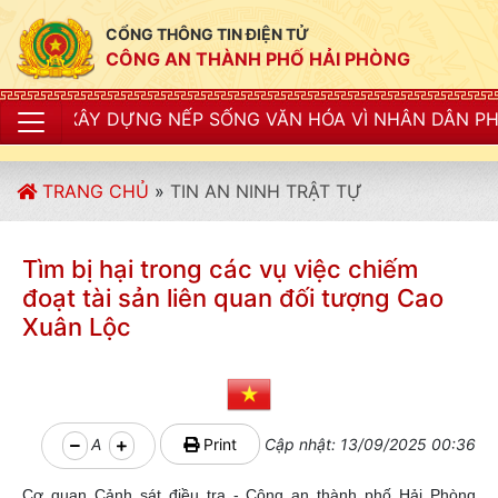
CỔNG THÔNG TIN ĐIỆN TỬ
CÔNG AN THÀNH PHỐ HẢI PHÒNG
ỰNG NẾP SỐNG VĂN HÓA VÌ NHÂN DÂN PHỤC VỤ"
TRANG CHỦ
»
TIN AN NINH TRẬT TỰ
Tìm bị hại trong các vụ việc chiếm
đoạt tài sản liên quan đối tượng Cao
Xuân Lộc
A
Print
Cập nhật: 13/09/2025 00:36
Cơ quan Cảnh sát điều tra - Công an thành phố Hải Phòng