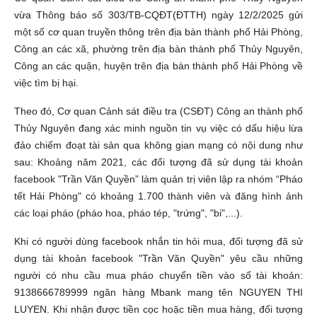
vừa Thông báo số 303/TB-CQĐT(ĐTTH) ngày 12/2/2025 gửi
một số cơ quan truyền thông trên địa bàn thành phố Hải Phòng,
Công an các xã, phường trên địa bàn thành phố Thủy Nguyên,
Công an các quận, huyện trên địa bàn thành phố Hải Phòng về
việc tìm bị hại.
Theo đó, Cơ quan Cảnh sát điều tra (CSĐT) Công an thành phố
Thủy Nguyên đang xác minh nguồn tin vụ việc có dấu hiệu lừa
đảo chiếm đoạt tài sản qua không gian mạng có nội dung như
sau: Khoảng năm 2021, các đối tượng đã sử dụng tài khoản
facebook "Trần Văn Quyền” làm quản trị viên lập ra nhóm “Pháo
tết Hải Phòng" có khoảng 1.700 thành viên và đăng hình ảnh
các loại pháo (pháo hoa, pháo tép, "trứng", "bi",...).
Khi có người dùng facebook nhắn tin hỏi mua, đối tượng đã sử
dụng tài khoản facebook "Trần Văn Quyền" yêu cầu những
người có nhu cầu mua pháo chuyển tiền vào số tài khoản:
9138666789999 ngân hàng Mbank mang tên NGUYEN THI
LUYEN. Khi nhận được tiền cọc hoặc tiền mua hàng, đối tượng