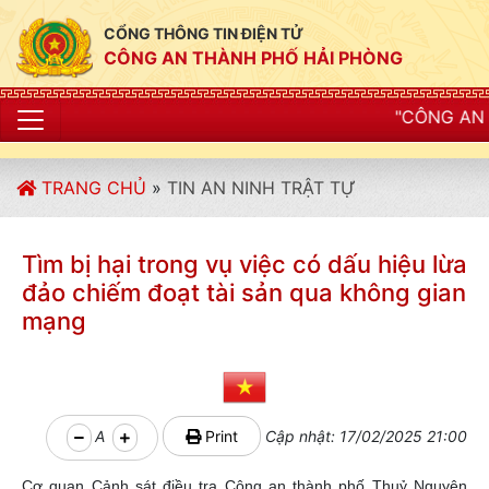
CỔNG THÔNG TIN ĐIỆN TỬ
CÔNG AN THÀNH PHỐ HẢI PHÒNG
"CÔNG AN THÀNH PHỐ HẢI
TRANG CHỦ
»
TIN AN NINH TRẬT TỰ
Tìm bị hại trong vụ việc có dấu hiệu lừa
đảo chiếm đoạt tài sản qua không gian
mạng
A
Print
Cập nhật: 17/02/2025 21:00
Cơ quan Cảnh sát điều tra Công an thành phố Thuỷ Nguyên