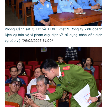
Phòng Cảnh sát QLHC về TTXH: Phạt 9 Công ty kinh doanh
Dịch vụ bảo vệ vi phạm quy định về sử dụng nhân viên dịch
vụ bảo vệ
(06/02/2025 14:00)
TƯ CÁCH
NGƯỜI CÔNG AN CÁCH MỆNH LÀ:
Đối với tự mình, phải
CẦN, KIỆM, LIÊM, CHÍNH
Đối với đồng sự, phải
THÂN ÁI GIÚP ĐỠ