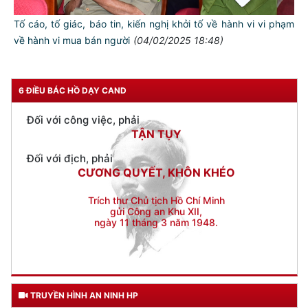
Đối với chính phủ, phải
TUYỆT ĐỐI TRUNG THÀNH
Tố cáo, tố giác, báo tin, kiến nghị khởi tố về hành vi vi phạm
Đối với nhân dân, phải
về hành vi mua bán người
(04/02/2025 18:48)
KÍNH TRỌNG LỄ PHÉP
Đối với công việc, phải
TẬN TỤY
6 ĐIỀU BÁC HỒ DẠY CAND
Đối với địch, phải
CƯƠNG QUYẾT, KHÔN KHÉO
Trích thư Chủ tịch Hồ Chí Minh
gửi Công an Khu XII,
ngày 11 tháng 3 năm 1948.
TRUYỀN HÌNH AN NINH HP