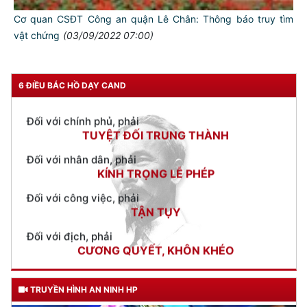
CẦN, KIỆM, LIÊM, CHÍNH
Cơ quan CSĐT Công an quận Lê Chân: Thông báo truy tìm
vật chứng
(03/09/2022 07:00)
Đối với đồng sự, phải
THÂN ÁI GIÚP ĐỠ
Đối với chính phủ, phải
6 ĐIỀU BÁC HỒ DẠY CAND
TUYỆT ĐỐI TRUNG THÀNH
Đối với nhân dân, phải
KÍNH TRỌNG LỄ PHÉP
Đối với công việc, phải
TẬN TỤY
Đối với địch, phải
CƯƠNG QUYẾT, KHÔN KHÉO
Trích thư Chủ tịch Hồ Chí Minh
gửi Công an Khu XII,
ngày 11 tháng 3 năm 1948.
TRUYỀN HÌNH AN NINH HP