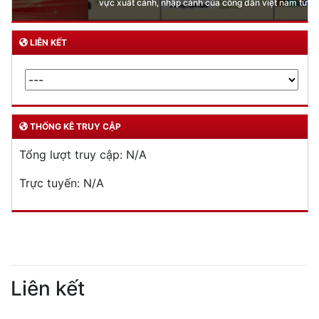
vực xuất cảnh, nhập cảnh của công dân việt nam từ ngày 01/7/2026
LIÊN KẾT
THỐNG KÊ TRUY CẬP
Tổng lượt truy cập:
N/A
Trực tuyến:
N/A
Liên kết