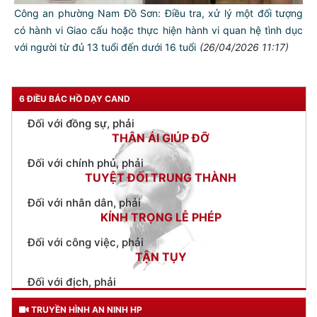
Công an phường Nam Đồ Sơn: Điều tra, xử lý một đối tượng
Đối với tự mình, phải
có hành vi Giao cấu hoặc thực hiện hành vi quan hệ tình dục
CẦN, KIỆM, LIÊM, CHÍNH
với người từ đủ 13 tuổi đến dưới 16 tuổi
(26/04/2026 11:17)
Đối với đồng sự, phải
THÂN ÁI GIÚP ĐỠ
6 ĐIỀU BÁC HỒ DẠY CAND
Đối với chính phủ, phải
TUYỆT ĐỐI TRUNG THÀNH
Đối với nhân dân, phải
KÍNH TRỌNG LỄ PHÉP
Đối với công việc, phải
TẬN TỤY
Đối với địch, phải
CƯƠNG QUYẾT, KHÔN KHÉO
Trích thư Chủ tịch Hồ Chí Minh
gửi Công an Khu XII,
ngày 11 tháng 3 năm 1948.
TRUYỀN HÌNH AN NINH HP