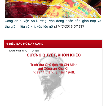
Đối với nhân dân, phải
KÍNH TRỌNG LỄ PHÉP
Đối với công việc, phải
Công an huyện An Dương: Vận động nhân dân giao nộp và
TẬN TỤY
thu giữ nhiều vũ khí, vật liệu nổ
(31/12/2019 07:38)
Đối với địch, phải
CƯƠNG QUYẾT, KHÔN KHÉO
6 ĐIỀU BÁC HỒ DẠY CAND
Trích thư Chủ tịch Hồ Chí Minh
gửi Công an Khu XII,
ngày 11 tháng 3 năm 1948.