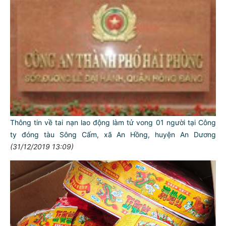
Thông tin về tai nạn lao động làm tử vong 01 người tại Công
TƯ CÁCH
NGƯỜI CÔNG AN CÁCH MỆNH LÀ:
ty đóng tàu Sông Cấm, xã An Hồng, huyện An Dương
(31/12/2019 13:09)
Đối với tự mình, phải
CẦN, KIỆM, LIÊM, CHÍNH
Đối với đồng sự, phải
THÂN ÁI GIÚP ĐỠ
Đối với chính phủ, phải
TUYỆT ĐỐI TRUNG THÀNH