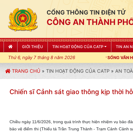
CỔNG THÔNG TIN ĐIỆN TỬ
CÔNG AN THÀNH PHỐ
GIỚI THIỆU
TIN HOẠT ĐỘNG CỦA CATP
TIN AN 
Thứ 6, ngày 7 tháng 8 năm 2026
NG, ĐIỀU LỆNH; XÂY DỰNG NẾP SỐNG VĂN HÓA VÌ NHÂN DÂN PH
TRANG CHỦ
»
TIN HOẠT ĐỘNG CỦA CATP
»
AN TOÀ
Chiến sĩ Cảnh sát giao thông kịp thời hỗ
Chiều ngày 11/6/2026, trong quá trình thực hiện nhiệm vụ bảo đảm
bảo vệ điểm thi (Thiếu tá Trần Trung Thành - Trạm Cảnh Cảnh sát