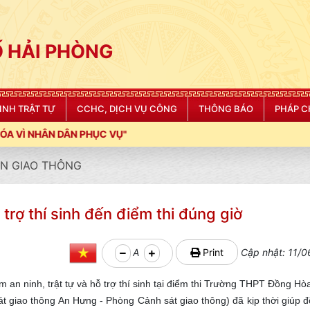
 HẢI PHÒNG
NINH TRẬT TỰ
CCHC, DỊCH VỤ CÔNG
THÔNG BÁO
PHÁP C
ỤC VỤ"
N GIAO THÔNG
 trợ thí sinh đến điểm thi đúng giờ
A
Print
Cập nhật: 11/0
 an ninh, trật tự và hỗ trợ thí sinh tại điểm thi Trường THPT Đồng Hò
 giao thông An Hưng - Phòng Cảnh sát giao thông) đã kịp thời giúp đ