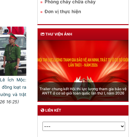
Phòng cháy chữa cháy
Đơn vị thực hiện
THƯ VIỆN ẢNH
Lê Ích Mộc:
Phòng Quản lý xuất nhập cảnh: Hướng dẫn những
 đồng loạt ra
 lượng tham gia bảo vệ
quy định mới trong lĩnh vực xuất cảnh, nhập cảnh
 lần thứ I, năm 2026
của công dân việt nam từ ngày 01/7/2026
ường và trật
26 16:25)
LIÊN KẾT