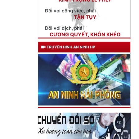
TẬN TỤY
Đối với địch, phải
CƯƠNG QUYẾT, KHÔN KHÉO
Trích thư Chủ tịch Hồ Chí Minh
gửi Công an Khu XII,
ngày 11 tháng 3 năm 1948.
TRUYỀN HÌNH AN NINH HP