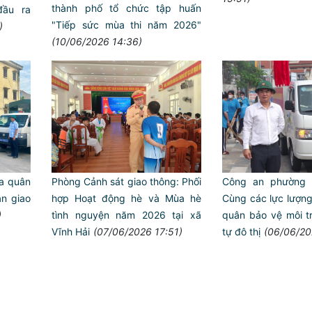
thành phố tổ chức tập huấn
đầu ra
"Tiếp sức mùa thi năm 2026"
)
(10/06/2026 14:36)
a quân
Phòng Cảnh sát giao thông: Phối
Công an phường 
àn giao
hợp Hoạt động hè và Mùa hè
Cùng các lực lượng
Trailer chung kết Hội thi lực
ANTT ở cơ sở giỏi toàn quốc
)
tình nguyện năm 2026 tại xã
quân bảo vệ môi tr
Vĩnh Hải
(07/06/2026 17:51)
tự đô thị
(06/06/20