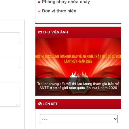
Phòng cháy chữa cháy
Đơn vị thực hiện
THƯ VIỆN ẢNH
Phòng Quản lý xuất nhập cảnh: Hướng dẫn những
quy định mới trong lĩnh vực xuất cảnh, nhập cảnh
của công dân việt nam từ ngày 01/7/2026
LIÊN KẾT