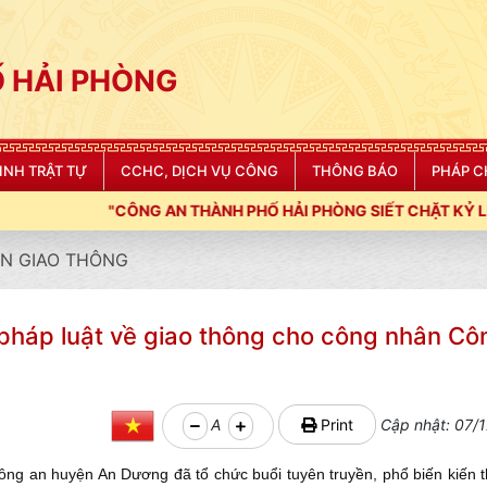
 HẢI PHÒNG
NINH TRẬT TỰ
CCHC, DỊCH VỤ CÔNG
THÔNG BÁO
PHÁP C
 THÀNH PHỐ HẢI PHÒNG SIẾT CHẶT KỶ LUẬT, KỶ CƯƠNG, ĐIỀU L
N GIAO THÔNG
háp luật về giao thông cho công nhân Cô
A
Print
Cập nhật: 07/1
) Công an huyện An Dương đã tổ chức buổi tuyên truyền, phổ biến kiến 