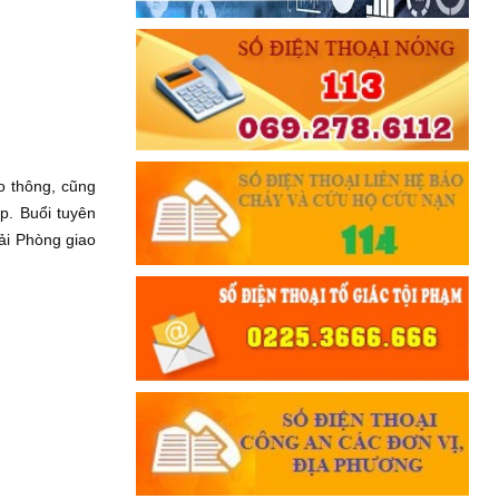
Đối với nhân dân, phải
KÍNH TRỌNG LỄ PHÉP
Đối với công việc, phải
TẬN TỤY
Đối với địch, phải
CƯƠNG QUYẾT, KHÔN KHÉO
o thông, cũng
Trích thư Chủ tịch Hồ Chí Minh
gửi Công an Khu XII,
p. Buổi tuyên
ngày 11 tháng 3 năm 1948.
ải Phòng giao