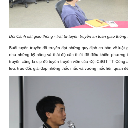
Đội Cảnh sát giao thông - trật tự tuyên truyền an toàn giao thô
Buổi tuyên truyền đã truyền đạt những quy định cơ bản về luậ
như những kỹ năng và thái độ cần thiết để điều khiển phương t
truyền cũng là dịp để tuyên truyền viên của Đội CSGT-TT Công 
lưu, trao đổi, giải đáp những thắc mắc và vướng mắc liên quan đ