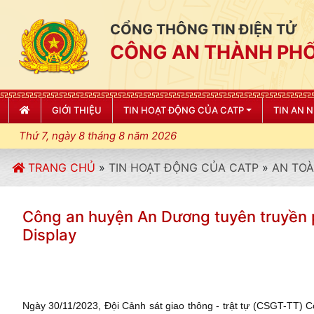
CỔNG THÔNG TIN ĐIỆN TỬ
CÔNG AN THÀNH PHỐ
GIỚI THIỆU
TIN HOẠT ĐỘNG CỦA CATP
TIN AN 
Thứ 7, ngày 8 tháng 8 năm 2026
"CÔNG AN
TRANG CHỦ
»
TIN HOẠT ĐỘNG CỦA CATP
»
AN TOÀ
Công an huyện An Dương tuyên truyền p
Display
Ngày 30/11/2023, Đội Cảnh sát giao thông - trật tự (CSGT-TT