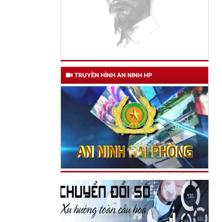
TRUYỀN HÌNH AN NINH HP
TƯ CÁCH
NGƯỜI CÔNG AN CÁCH MỆNH LÀ:
Đối với tự mình, phải
CẦN, KIỆM, LIÊM, CHÍNH
Đối với đồng sự, phải
THÂN ÁI GIÚP ĐỠ
Đối với chính phủ, phải
TUYỆT ĐỐI TRUNG THÀNH