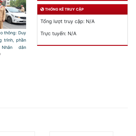
THỐNG KÊ TRUY CẬP
Tổng lượt truy cập:
N/A
iao thông: Duy
Trực tuyến:
N/A
g trình, phần
 Nhân dân
)