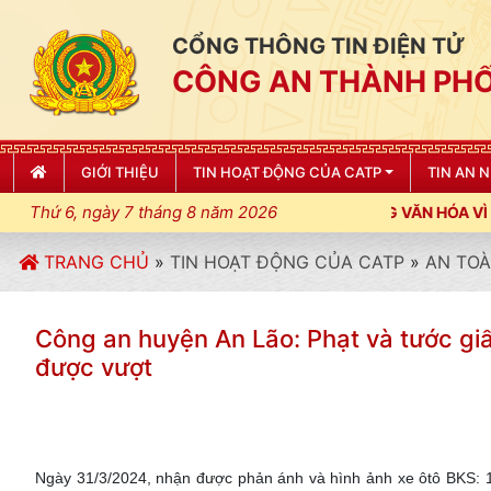
CỔNG THÔNG TIN ĐIỆN TỬ
CÔNG AN THÀNH PHỐ
GIỚI THIỆU
TIN HOẠT ĐỘNG CỦA CATP
TIN AN 
Thứ 6, ngày 7 tháng 8 năm 2026
IỀU LỆNH; XÂY DỰNG NẾP SỐNG VĂN HÓA VÌ NHÂN DÂN PHỤC VỤ
TRANG CHỦ
»
TIN HOẠT ĐỘNG CỦA CATP
»
AN TOÀ
Công an huyện An Lão: Phạt và tước g
được vượt
Ngày 31/3/2024, nhận được phản ánh và hình ảnh xe ôtô BKS: 1