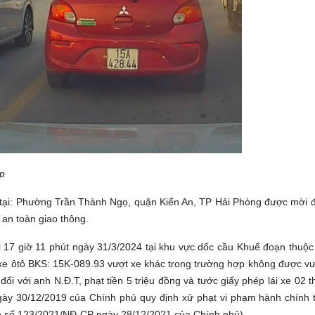
́p
rú tại: Phường Trần Thành Ngọ, quận Kiến An, TP Hải Phòng được mời
 an toàn giao thông.
i 17 giờ 11 phút ngày 31/3/2024 tại khu vực dốc cầu Khuể đoạn thuộ
 xe ôtô BKS: 15K-089.93 vượt xe khác trong trường hợp không được v
i với anh N.Đ.T, phạt tiền 5 triệu đồng và tước giấy phép lái xe 02 
gày 30/12/2019 của Chính phủ quy định xử phạt vi phạm hành chính t
nh số 123/2021/NĐ-CP ngày 28/12/2021 của Chính phủ).