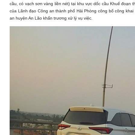
cầu, có vạch sơn vàng liền nét) tại khu vực dốc cầu Khuể đoạn
của Lãnh đạo Công an thành phố Hải Phòng công bố công khai 
an huyện An Lão khẩn trương xử lý vụ việc.