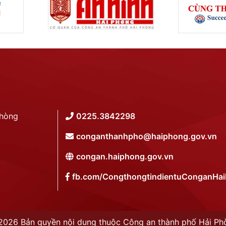
Phòng
0225.3842298
conganthanhpho@haiphong.gov.vn
congan.haiphong.gov.vn
fb.com/CongthongtindientuConganHa
2026 Bản quyền nội dung thuộc Công an thành phố Hải Ph