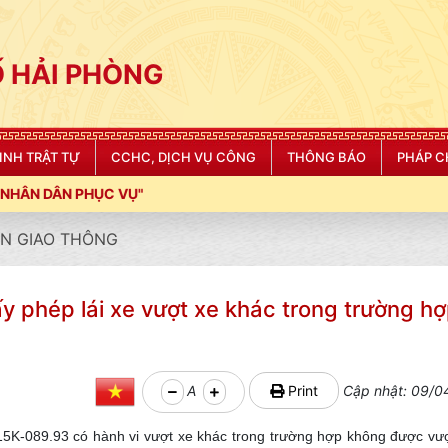
 HẢI PHÒNG
NINH TRẬT TỰ
CCHC, DỊCH VỤ CÔNG
THÔNG BÁO
PHÁP C
"
N GIAO THÔNG
iấy phép lái xe vượt xe khác trong trường 
A
Print
Cập nhật: 09/0
5K-089.93 có hành vi vượt xe khác trong trường hợp không được vượt