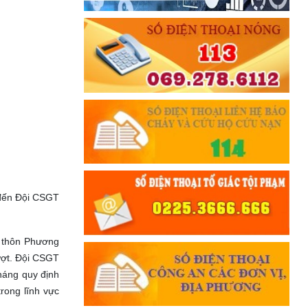
 đến Đội CSGT
c thôn Phương
ượt. Đội CSGT
tháng quy định
rong lĩnh vực