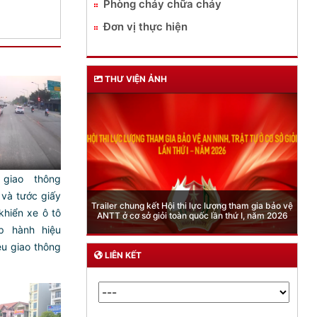
Phòng cháy chữa cháy
Đơn vị thực hiện
THƯ VIỆN ẢNH
 giao thông
à tước giấy
Phòng Quản lý xuất nhập cảnh: Hướng dẫn những
quy định mới trong lĩnh vực xuất cảnh, nhập cảnh
 khiển xe ô tô
của công dân việt nam từ ngày 01/7/2026
p hành hiệu
ệu giao thông
LIÊN KẾT