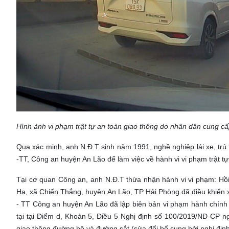
Hình ảnh vi phạm trật tự an toàn giao thông do nhân dân cung câ
Qua xác minh, anh N.Đ.T sinh năm 1991, nghề nghiệp lái xe, t
-TT, Công an huyện An Lão để làm việc về hành vi vi phạm trật tự
Tại cơ quan Công an, anh N.Đ.T thừa nhận hành vi vi phạm: Hồ
Hạ, xã Chiến Thắng, huyện An Lão, TP Hải Phòng đã điều khiển
- TT Công an huyện An Lão đã lập biên bản vi phạm hành chính đố
tại tại Điểm d, Khoản 5, Điều 5 Nghị định số 100/2019/NĐ-CP n
giao thông đường bộ và đường sắt (sửa đổi bổ sung bởi nghị đị