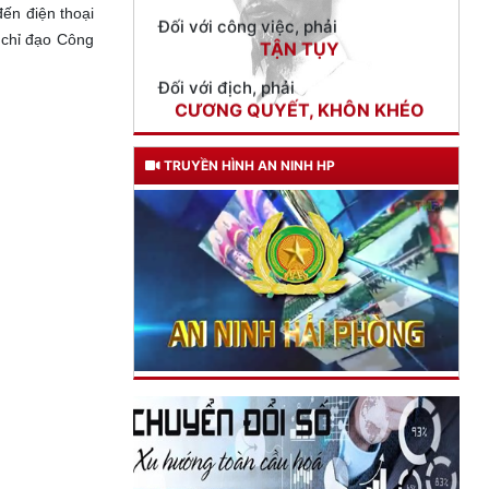
ến điện thoại
Đối với địch, phải
 chỉ đạo Công
CƯƠNG QUYẾT, KHÔN KHÉO
Trích thư Chủ tịch Hồ Chí Minh
gửi Công an Khu XII,
ngày 11 tháng 3 năm 1948.
TRUYỀN HÌNH AN NINH HP