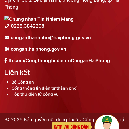
Địa chỉ: Số 2 Lê Đại Hành, phường Hồng Bàng, tp Hải
Phòng
0225.3842298
conganthanhpho@haiphong.gov.vn
congan.haiphong.gov.vn
fb.com/CongthongtindientuConganHaiPhong
Liên kết
Bộ Công an
Cổng thông tin điện tử thành phố
Hộp thư điện tử công vụ
©
2026 Bản quyền nội dung thuộc Công an thành phố
Hải Phòng