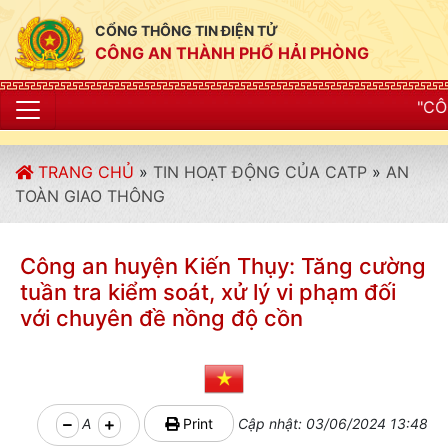
CỔNG THÔNG TIN ĐIỆN TỬ
CÔNG AN THÀNH PHỐ HẢI PHÒNG
"CÔNG AN THÀNH PHỐ
TRANG CHỦ
»
TIN HOẠT ĐỘNG CỦA CATP
»
AN
TOÀN GIAO THÔNG
Công an huyện Kiến Thụy: Tăng cường
tuần tra kiểm soát, xử lý vi phạm đối
với chuyên đề nồng độ cồn
A
Print
Cập nhật: 03/06/2024 13:48