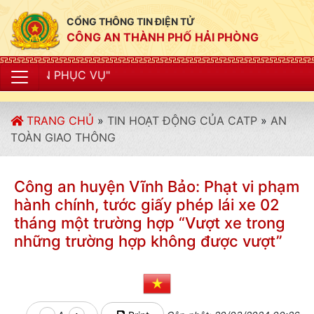
CỔNG THÔNG TIN ĐIỆN TỬ
CÔNG AN THÀNH PHỐ HẢI PHÒNG
"CÔN
TRANG CHỦ
»
TIN HOẠT ĐỘNG CỦA CATP
»
AN
TOÀN GIAO THÔNG
Công an huyện Vĩnh Bảo: Phạt vi phạm
hành chính, tước giấy phép lái xe 02
tháng một trường hợp “Vượt xe trong
những trường hợp không được vượt”