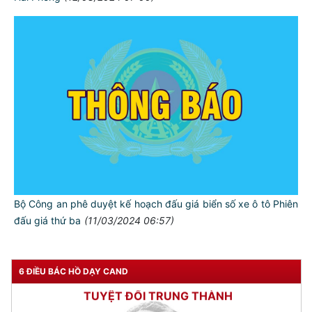
TƯ CÁCH
NGƯỜI CÔNG AN CÁCH MỆNH LÀ:
Đối với tự mình, phải
CẦN, KIỆM, LIÊM, CHÍNH
Đối với đồng sự, phải
Bộ Công an phê duyệt kế hoạch đấu giá biển số xe ô tô Phiên
THÂN ÁI GIÚP ĐỠ
đấu giá thứ ba
(11/03/2024 06:57)
Đối với chính phủ, phải
TUYỆT ĐỐI TRUNG THÀNH
6 ĐIỀU BÁC HỒ DẠY CAND
Đối với nhân dân, phải
KÍNH TRỌNG LỄ PHÉP