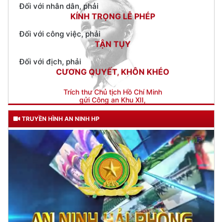
Đối với công việc, phải
TẬN TỤY
Đối với địch, phải
CƯƠNG QUYẾT, KHÔN KHÉO
Trích thư Chủ tịch Hồ Chí Minh
gửi Công an Khu XII,
ngày 11 tháng 3 năm 1948.
TRUYỀN HÌNH AN NINH HP