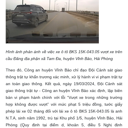
Hình ảnh phản ánh về việc xe ô tô BKS 15K-043.05 vượt xe trên
cầu Đăng địa phận xã Tam Đa, huyện Vĩnh Bảo, Hải Phòng
Theo đó, Công an huyện Vĩnh Bảo chỉ đạo Đội Cảnh sát giao
thông trật tự khẩn trương xác minh, xử lý hành vi vi phạm trật tự
an toàn giao thông. Kết quả, ngày 19/03/2024, Đội Cảnh sát
giao thông trật tự - Công an huyện Vĩnh Bảo xác định, lập biên
bản vi phạm hành chính với lỗi “Vượt xe trong những trường
hợp không được vượt” với mức phạt 5 triệu đồng, tước giấy
phép lái xe 02 tháng đối với lái xe ô tô BKS 15K-043.05 là anh
N.T.A, sinh năm 1992, trú tại Khu phố 1/5, huyện Vĩnh Bảo, Hải
Phòng (Quy định tại điểm d, khoản 5, điều 5 Nghị định