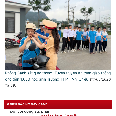
TƯ CÁCH
NGƯỜI CÔNG AN CÁCH MỆNH LÀ:
Phòng Cảnh sát giao thông: Tuyên truyền an toàn giao thông
cho gần 1.000 học sinh Trường THPT Nhị Chiểu
(11/05/2026
Đối với tự mình, phải
19:09)
CẦN, KIỆM, LIÊM, CHÍNH
Đối với đồng sự, phải
THÂN ÁI GIÚP ĐỠ
6 ĐIỀU BÁC HỒ DẠY CAND
Đối với chính phủ, phải
TUYỆT ĐỐI TRUNG THÀNH