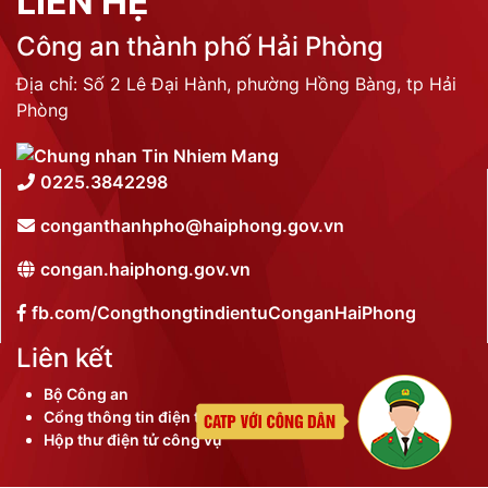
LIÊN HỆ
Công an thành phố Hải Phòng
Địa chỉ: Số 2 Lê Đại Hành, phường Hồng Bàng, tp Hải
Phòng
0225.3842298
conganthanhpho@haiphong.gov.vn
congan.haiphong.gov.vn
fb.com/CongthongtindientuConganHaiPhong
Liên kết
Bộ Công an
Cổng thông tin điện tử thành phố
Hộp thư điện tử công vụ