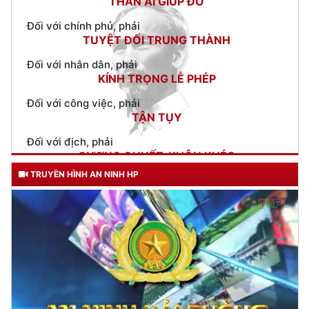
Đối với nhân dân, phải
KÍNH TRỌNG LỄ PHÉP
Đối với công việc, phải
TẬN TỤY
Đối với địch, phải
CƯƠNG QUYẾT, KHÔN KHÉO
Trích thư Chủ tịch Hồ Chí Minh
gửi Công an Khu XII,
ngày 11 tháng 3 năm 1948.
TRUYỀN HÌNH AN NINH HP