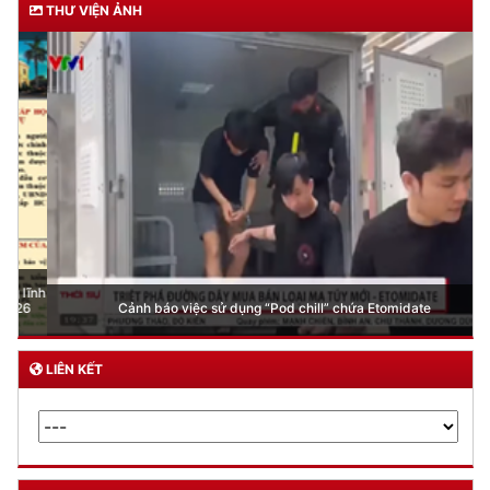
THƯ VIỆN ẢNH
Cảnh báo việc sử dụng “Pod chill” chứa Etomidate
LIÊN KẾT