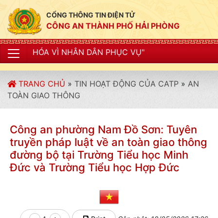
CỔNG THÔNG TIN ĐIỆN TỬ
CÔNG AN THÀNH PHỐ HẢI PHÒNG
 NHÂN DÂN PHỤC VỤ"
TRANG CHỦ
»
TIN HOẠT ĐỘNG CỦA CATP
»
AN
TOÀN GIAO THÔNG
Công an phường Nam Đồ Sơn: Tuyên
truyền pháp luật về an toàn giao thông
đường bộ tại Trường Tiểu học Minh
Đức và Trường Tiểu học Hợp Đức