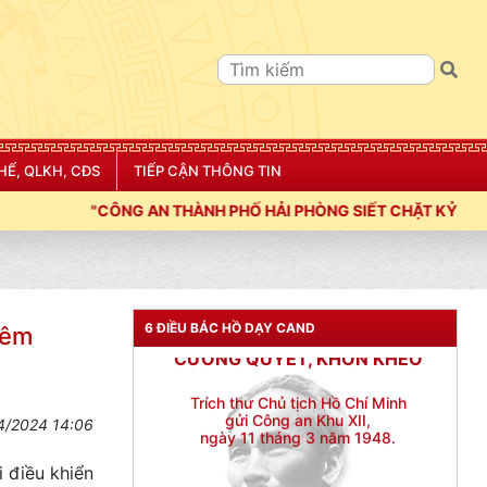
HẾ, QLKH, CĐS
TIẾP CẬN THÔNG TIN
HẢI PHÒNG SIẾT CHẶT KỶ LUẬT, KỶ CƯƠNG, ĐIỀU LỆNH; XÂY D
6 ĐIỀU BÁC HỒ DẠY CAND
đêm
4/2024 14:06
 điều khiển