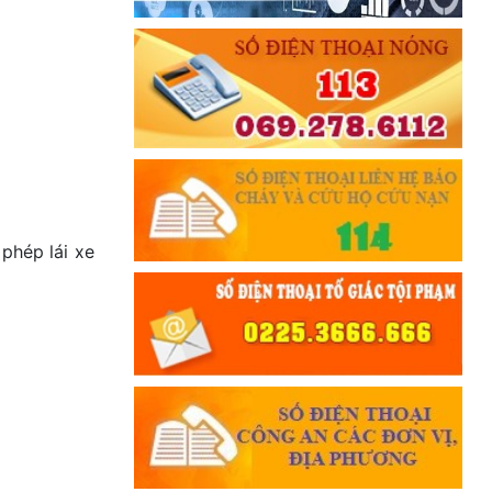
Đối với đồng sự, phải
THÂN ÁI GIÚP ĐỠ
Đối với chính phủ, phải
TUYỆT ĐỐI TRUNG THÀNH
Đối với nhân dân, phải
KÍNH TRỌNG LỄ PHÉP
Đối với công việc, phải
TẬN TỤY
phép lái xe
Đối với địch, phải
CƯƠNG QUYẾT, KHÔN KHÉO
Trích thư Chủ tịch Hồ Chí Minh
gửi Công an Khu XII,
ngày 11 tháng 3 năm 1948.