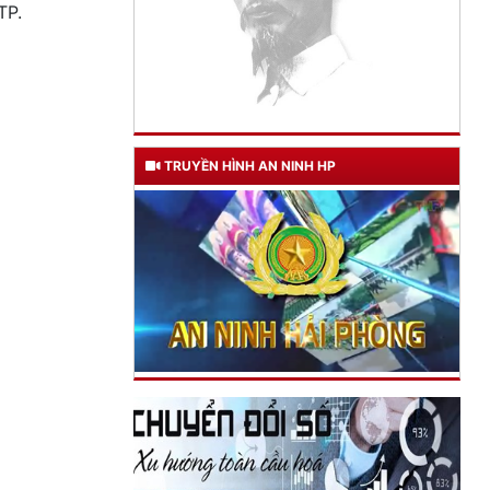
TP.
TRUYỀN HÌNH AN NINH HP
TƯ CÁCH
NGƯỜI CÔNG AN CÁCH MỆNH LÀ:
Đối với tự mình, phải
CẦN, KIỆM, LIÊM, CHÍNH