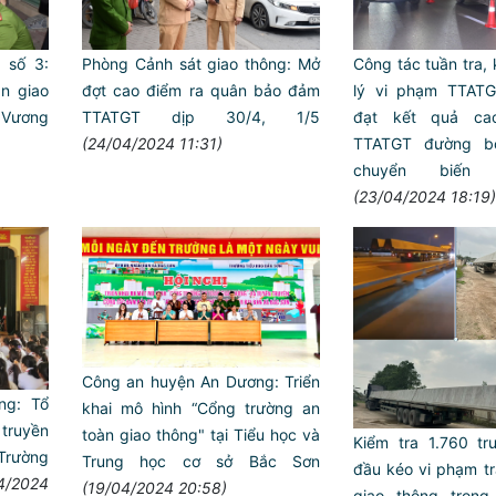
g số 3:
Phòng Cảnh sát giao thông: Mở
Công tác tuần tra, 
̀n giao
đợt cao điểm ra quân bảo đảm
lý vi phạm TTAT
Vương
TTATGT dịp 30/4, 1/5
đạt kết quả cao
(24/04/2024 11:31)
TTATGT đường b
chuyển biến 
(23/04/2024 18:19)
Công an huyện An Dương: Triển
ng: Tổ
khai mô hình “Cổng trường an
 truyền
toàn giao thông" tại Tiểu học và
Kiểm tra 1.760 t
 Trường
Trung học cơ sở Bắc Sơn
đầu kéo vi phạm trậ
4/2024
(19/04/2024 20:58)
giao thông trong