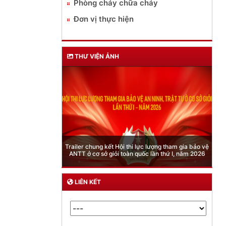
Phòng cháy chữa cháy
Đơn vị thực hiện
THƯ VIỆN ẢNH
Phòng Quản lý xuất nhập cảnh: Hướng dẫn những
quy định mới trong lĩnh vực xuất cảnh, nhập cảnh
của công dân việt nam từ ngày 01/7/2026
LIÊN KẾT