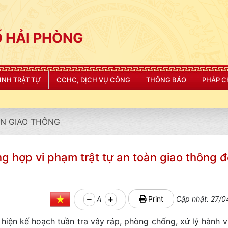
 HẢI PHÒNG
NINH TRẬT TỰ
CCHC, DỊCH VỤ CÔNG
THÔNG BÁO
PHÁP C
"CÔNG AN THÀNH PHỐ 
N GIAO THÔNG
g hợp vi phạm trật tự an toàn giao thông 
A
Print
Cập nhật: 27/0
ện kế hoạch tuần tra vây ráp, phòng chống, xử lý hành vi