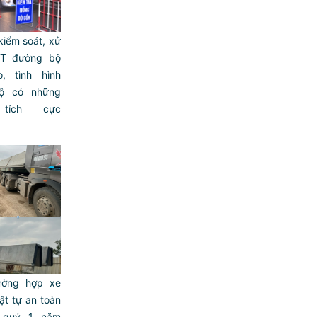
kiểm soát, xử
GT đường bộ
, tình hình
ộ có những
tích cực
rường hợp xe
t tự an toàn
 quý 1 năm