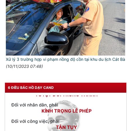
TƯ CÁCH
NGƯỜI CÔNG AN CÁCH MỆNH LÀ:
Đối với tự mình, phải
CẦN, KIỆM, LIÊM, CHÍNH
Đối với đồng sự, phải
THÂN ÁI GIÚP ĐỠ
Xử lý 3 trường hợp vi phạm nồng độ cồn tại khu du lịch Cát Bà
(10/11/2023 07:48)
Đối với chính phủ, phải
TUYỆT ĐỐI TRUNG THÀNH
Đối với nhân dân, phải
6 ĐIỀU BÁC HỒ DẠY CAND
KÍNH TRỌNG LỄ PHÉP
Đối với công việc, phải
TẬN TỤY
Đối với địch, phải
CƯƠNG QUYẾT, KHÔN KHÉO