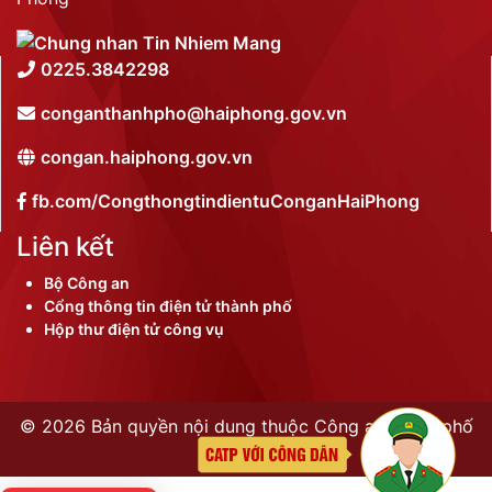
0225.3842298
conganthanhpho@haiphong.gov.vn
congan.haiphong.gov.vn
fb.com/CongthongtindientuConganHaiPhong
Liên kết
Bộ Công an
Cổng thông tin điện tử thành phố
Hộp thư điện tử công vụ
©
2026 Bản quyền nội dung thuộc Công an thành phố
Hải Phòng