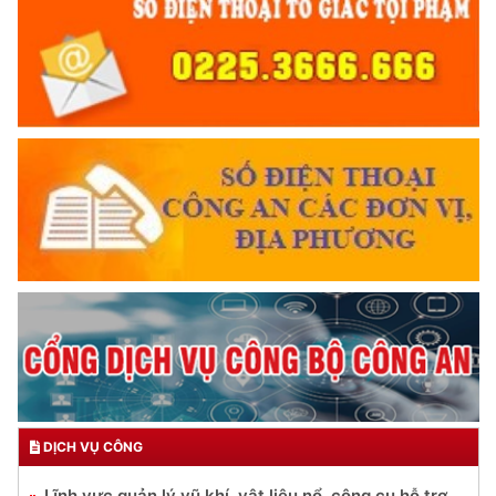
DỊCH VỤ CÔNG
Lĩnh vực quản lý vũ khí, vật liệu nổ, công cụ hỗ trợ