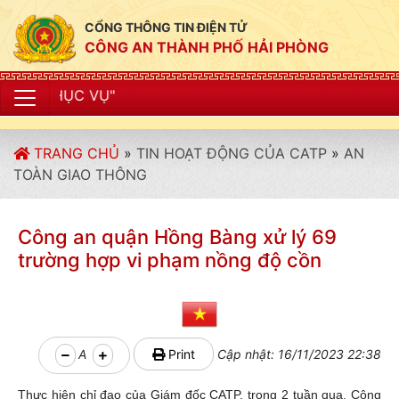
CỔNG THÔNG TIN ĐIỆN TỬ
CÔNG AN THÀNH PHỐ HẢI PHÒNG
"CÔNG A
TRANG CHỦ
»
TIN HOẠT ĐỘNG CỦA CATP
»
AN
TOÀN GIAO THÔNG
Công an quận Hồng Bàng xử lý 69
trường hợp vi phạm nồng độ cồn
A
Print
Cập nhật: 16/11/2023 22:38
Thực hiện chỉ đạo của Giám đốc CATP, trong 2 tuần qua, Công