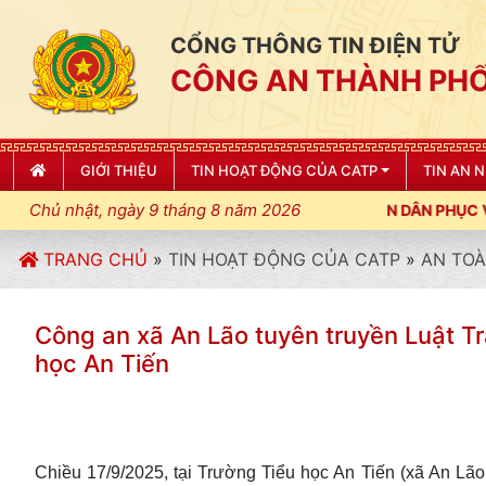
CỔNG THÔNG TIN ĐIỆN TỬ
CÔNG AN THÀNH PHỐ
GIỚI THIỆU
TIN HOẠT ĐỘNG CỦA CATP
TIN AN 
Chủ nhật, ngày 9 tháng 8 năm 2026
TRANG CHỦ
»
TIN HOẠT ĐỘNG CỦA CATP
»
AN TOÀ
Công an xã An Lão tuyên truyền Luật Tr
học An Tiến
Chiều 17/9/2025, tại Trường Tiểu học An Tiến (xã An L