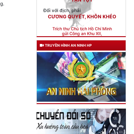
Trích thư Chủ tịch Hồ Chí Minh
g.
gửi Công an Khu XII,
ngày 11 tháng 3 năm 1948.
TRUYỀN HÌNH AN NINH HP