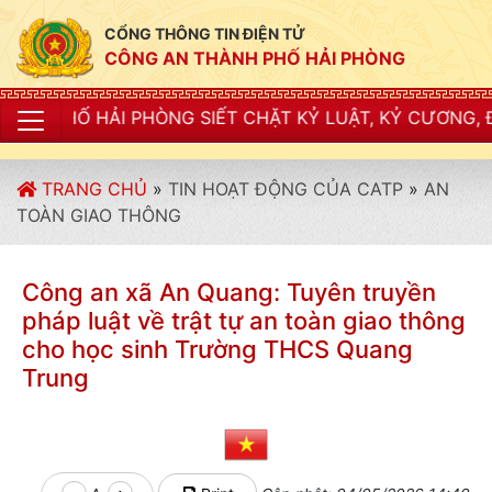
CỔNG THÔNG TIN ĐIỆN TỬ
CÔNG AN THÀNH PHỐ HẢI PHÒNG
NG SIẾT CHẶT KỶ LUẬT, KỶ CƯƠNG, ĐIỀU LỆNH; XÂY D
TRANG CHỦ
»
TIN HOẠT ĐỘNG CỦA CATP
»
AN
TOÀN GIAO THÔNG
Công an xã An Quang: Tuyên truyền
pháp luật về trật tự an toàn giao thông
cho học sinh Trường THCS Quang
Trung