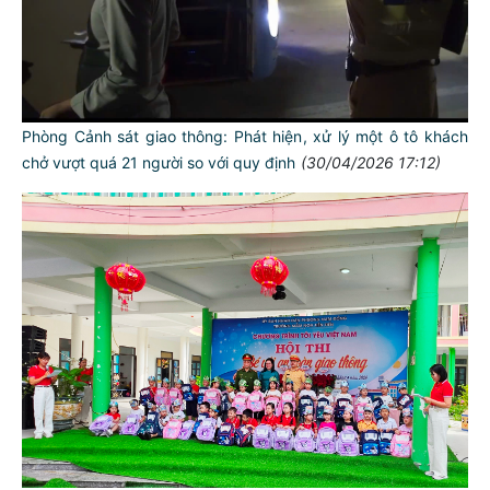
Phòng Cảnh sát giao thông: Phát hiện, xử lý một ô tô khách
chở vượt quá 21 người so với quy định
(30/04/2026 17:12)
TƯ CÁCH
NGƯỜI CÔNG AN CÁCH MỆNH LÀ:
Đối với tự mình, phải
CẦN, KIỆM, LIÊM, CHÍNH
Đối với đồng sự, phải
THÂN ÁI GIÚP ĐỠ
Đối với chính phủ, phải
TUYỆT ĐỐI TRUNG THÀNH