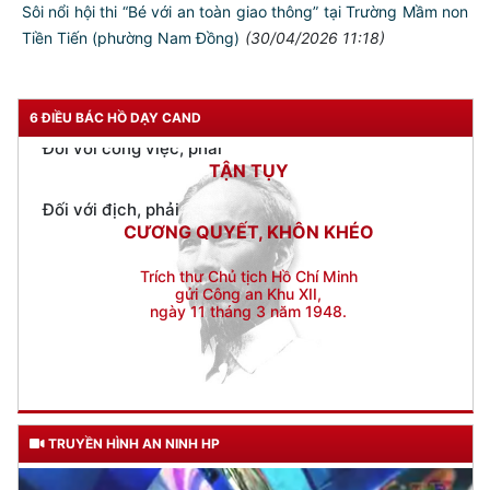
Đối với nhân dân, phải
Sôi nổi hội thi “Bé với an toàn giao thông” tại Trường Mầm non
KÍNH TRỌNG LỄ PHÉP
Tiền Tiến (phường Nam Đồng)
(30/04/2026 11:18)
Đối với công việc, phải
TẬN TỤY
6 ĐIỀU BÁC HỒ DẠY CAND
Đối với địch, phải
CƯƠNG QUYẾT, KHÔN KHÉO
Trích thư Chủ tịch Hồ Chí Minh
gửi Công an Khu XII,
ngày 11 tháng 3 năm 1948.
TRUYỀN HÌNH AN NINH HP