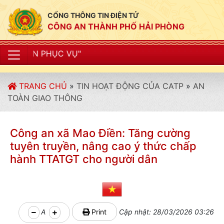
CỔNG THÔNG TIN ĐIỆN TỬ
CÔNG AN THÀNH PHỐ HẢI PHÒNG
"CÔNG
TRANG CHỦ
»
TIN HOẠT ĐỘNG CỦA CATP
»
AN
TOÀN GIAO THÔNG
Công an xã Mao Điền: Tăng cường
tuyên truyền, nâng cao ý thức chấp
hành TTATGT cho người dân
A
Print
Cập nhật: 28/03/2026 03:26