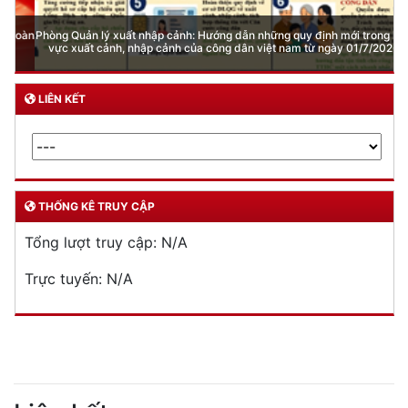
Phòng Quản lý xuất nhập cảnh: Hướng dẫn những quy định mới trong lĩnh
vực xuất cảnh, nhập cảnh của công dân việt nam từ ngày 01/7/2026
LIÊN KẾT
THỐNG KÊ TRUY CẬP
Tổng lượt truy cập:
N/A
Trực tuyến:
N/A