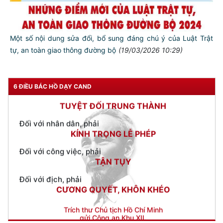
Đối với tự mình, phải
CẦN, KIỆM, LIÊM, CHÍNH
Đối với đồng sự, phải
Một số nội dung sửa đổi, bổ sung đáng chú ý của Luật Trật
THÂN ÁI GIÚP ĐỠ
tự, an toàn giao thông đường bộ
(19/03/2026 10:29)
Đối với chính phủ, phải
TUYỆT ĐỐI TRUNG THÀNH
6 ĐIỀU BÁC HỒ DẠY CAND
Đối với nhân dân, phải
KÍNH TRỌNG LỄ PHÉP
Đối với công việc, phải
TẬN TỤY
Đối với địch, phải
CƯƠNG QUYẾT, KHÔN KHÉO
Trích thư Chủ tịch Hồ Chí Minh
gửi Công an Khu XII,
ngày 11 tháng 3 năm 1948.