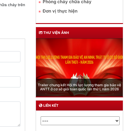
Phòng cháy chữa cháy
chữa cháy trên
Đơn vị thực hiện
THƯ VIỆN ẢNH
Phòng Quản lý xuất nhập cảnh: Hướng dẫn những
quy định mới trong lĩnh vực xuất cảnh, nhập cảnh
của công dân việt nam từ ngày 01/7/2026
LIÊN KẾT