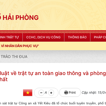
 HẢI PHÒNG
NINH TRẬT TỰ
CCHC, DỊCH VỤ CÔNG
THÔNG BÁO
PHÁP C
TRÀO THI ĐUA
uật về trật tự an toàn giao thông và phòng
hất
A
Print
Cập nhật: 15/0
sát trật tự Công an xã Yết Kiêu đã tổ chức buổi tuyên truyền, phổ b