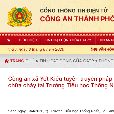
CỔNG THÔNG TIN ĐIỆN TỬ
CÔNG AN THÀNH PHỐ
GIỚI THIỆU
TIN HOẠT ĐỘNG CỦA CATP
TIN AN 
Thứ 7, ngày 8 tháng 8 năm 2026
U LỆNH; XÂY DỰNG NẾP SỐNG VĂN HÓA VÌ NHÂN DÂN PHỤC VỤ"
TRANG CHỦ
»
TIN HOẠT ĐỘNG CỦA CATP
»
PHONG 
Công an xã Yết Kiêu tuyên truyền pháp l
chữa cháy tại Trường Tiểu học Thống N
Sáng ngày 13/4/2026, tại Trường Tiểu học Thống Nhất, Tổ Cảnh 