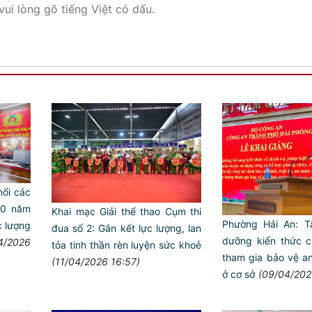
vui lòng gõ tiếng Việt có dấu.
nổi các
80 năm
Khai mạc Giải thể thao Cụm thi
Phường Hải An: T
c lượng
đua số 2: Gắn kết lực lượng, lan
dưỡng kiến thức c
4/2026
tỏa tinh thần rèn luyện sức khoẻ
tham gia bảo vệ an 
(11/04/2026 16:57)
ở cơ sở
(09/04/202