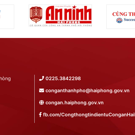
Phòng
0225.3842298
conganthanhpho@haiphong.gov.vn
congan.haiphong.gov.vn
fb.com/CongthongtindientuConganHa