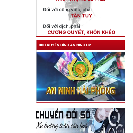
Đối với địch, phải
CƯƠNG QUYẾT, KHÔN KHÉO
Trích thư Chủ tịch Hồ Chí Minh
gửi Công an Khu XII,
ngày 11 tháng 3 năm 1948.
TRUYỀN HÌNH AN NINH HP