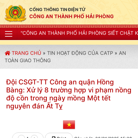
CỔNG THÔNG TIN ĐIỆN TỬ
CÔNG AN THÀNH PHỐ HẢI PHÒNG
 THÀNH PHỐ HẢI PHÒNG SIẾT CHẶT KỶ LUẬT, KỶ CƯƠNG
TRANG CHỦ
»
TIN HOẠT ĐỘNG CỦA CATP
»
AN
TOÀN GIAO THÔNG
Đội CSGT-TT Công an quận Hồng
Bàng: Xử lý 8 trường hợp vi phạm nồng
độ cồn trong ngày mồng Một tết
nguyên đán Ất Tỵ