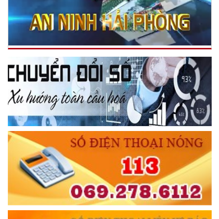
NGƯỜI CÔNG AN CÁCH MỆNH LÀ:
Đối với tự mình, phải
CẦN, KIỆM, LIÊM, CHÍNH
Đối với đồng sự, phải
THÂN ÁI GIÚP ĐỠ
Đối với chính phủ, phải
TUYỆT ĐỐI TRUNG THÀNH
Đối với nhân dân, phải
KÍNH TRỌNG LỄ PHÉP
Đối với công việc, phải
TẬN TỤY
Đối với địch, phải
CƯƠNG QUYẾT, KHÔN KHÉO
Trích thư Chủ tịch Hồ Chí Minh
gửi Công an Khu XII,
ngày 11 tháng 3 năm 1948.