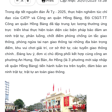
A
Print
Cập nhật: 30/01/2025 15:38
Trong dịp tết nguyên đán Ất Tỵ - 2025, thực hiện nghiêm túc chỉ
đạo của CATP và Công an quận Hồng Bàng, Đội CSGT-TT
Công an quận Hồng Bàng đã tập trung lực lượng thường ứng
trực triển khai thực hiện toàn diện các biện pháp bảo đảm an
ninh trật tự, phân luồng, chốt điểm phòng chống ùn tắc giao
thông, phòng ngừa tai nạn giao thông tại những địa bàn trọng
điểm, khu vui chơi giải trí, cơ sở thờ tự, các tuyến giao thông
chính...Đáng lưu ý, đơn vị chủ động phối kết hợp cùng công an
phường An Hưng, Đại Bản, An Hồng (là 3 phường mới sáp nhập
về quận Hồng Bàng) tiến hành tuần tra trên tuyến, đảm bảo an
ninh trật tự, trật tự an toàn giao thông.