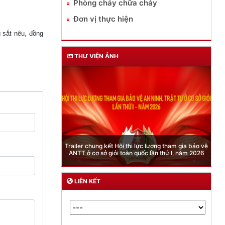
Phòng cháy chữa cháy
Đơn vị thực hiện
 sắt nêu, đồng
THƯ VIỆN ẢNH
Phòng Quản lý xuất nhập cảnh: Hướng dẫn những
quy định mới trong lĩnh vực xuất cảnh, nhập cảnh
của công dân việt nam từ ngày 01/7/2026
LIÊN KẾT