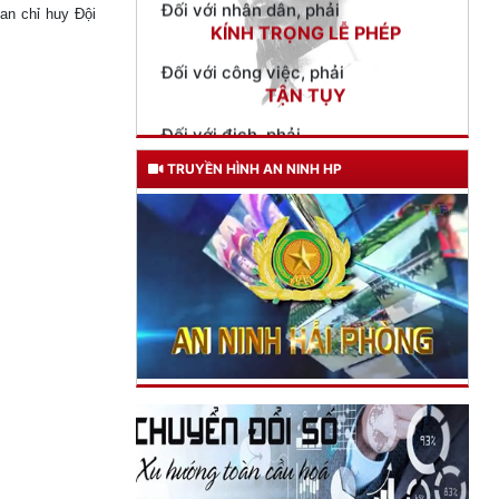
Đối với công việc, phải
n chỉ huy Đội
TẬN TỤY
Đối với địch, phải
CƯƠNG QUYẾT, KHÔN KHÉO
Trích thư Chủ tịch Hồ Chí Minh
gửi Công an Khu XII,
ngày 11 tháng 3 năm 1948.
TRUYỀN HÌNH AN NINH HP