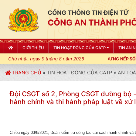
CỔNG THÔNG TIN ĐIỆN TỬ
CÔNG AN THÀNH PHỐ
GIỚI THIỆU
TIN HOẠT ĐỘNG CỦA CATP
TIN AN 
Chủ nhật, ngày 9 tháng 8 năm 2026
Ỷ CƯƠNG, ĐIỀU LỆNH; XÂY DỰNG NẾP SỐNG VĂN HÓA VÌ NHÂN D
TRANG CHỦ
»
TIN HOẠT ĐỘNG CỦA CATP
»
AN TOÀ
Đội CSGT số 2, Phòng CSGT đường bộ -đ
hành chính và thi hành pháp luật về xử
Chiều ngày 03/8/2021, Đoàn kiểm tra công tác cải cách hành chính và th