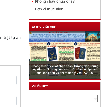
Phòng cháy chữa cháy
Đơn vị thực hiện
THƯ VIỆN ẢNH
trật tự an
Cảnh báo việc sử dụng “Pod chill” chứa Etomidate
LIÊN KẾT