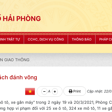
 HẢI PHÒNG
NINH TRẬT TỰ
CCHC, DỊCH VỤ CÔNG
THÔNG BÁO
PHÁP C
"CÔNG AN THÀNH PH
N GIAO THÔNG
lách đánh võng
A
Print
Cập nhật: 22/0
mô tô, xe gắn máy" trong 2 ngày 19 và 20/3/2021, Phòng
ng hợp vi phạm đối với 25 xe ô tô, 324 xe mô tô, 11 xe g