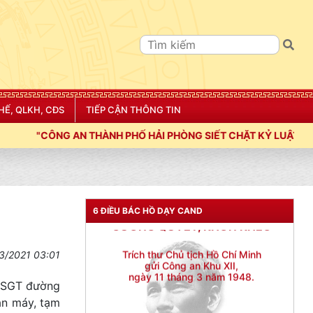
Đối với đồng sự, phải
THÂN ÁI GIÚP ĐỠ
Đối với chính phủ, phải
TUYỆT ĐỐI TRUNG THÀNH
Đối với nhân dân, phải
KÍNH TRỌNG LỄ PHÉP
HẾ, QLKH, CĐS
TIẾP CẬN THÔNG TIN
Đối với công việc, phải
Ố HẢI PHÒNG SIẾT CHẶT KỶ LUẬT, KỶ CƯƠNG, ĐIỀU LỆNH; XÂY
TẬN TỤY
Đối với địch, phải
CƯƠNG QUYẾT, KHÔN KHÉO
Trích thư Chủ tịch Hồ Chí Minh
6 ĐIỀU BÁC HỒ DẠY CAND
gửi Công an Khu XII,
ngày 11 tháng 3 năm 1948.
3/2021 03:01
 CSGT đường
ắn máy, tạm