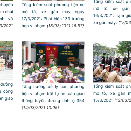
Tổng kiểm soát ph
 chuyên
Tổng kiểm soát phương tiện xe
mô tô, xe gắn
ầm chui
mô tô, xe gắn máy ngày
16/3/2021: Tạm giư
nh và
17/3/2021: Phát hiện 133 trường
xe gắn máy.
(17/03
3/2021
hợp vi phạm
(18/03/2021 16:57)
-đường
Tổng kiểm soát ph
Tăng cường xử lý các phương
đề công
mô tô, xe gắn m
tiện vi phạm trật tự an toàn giao
àn giao
15/3/2021
(13/03/
thông tuyến đường tỉnh lộ 354
(14/03/2021 10:05)