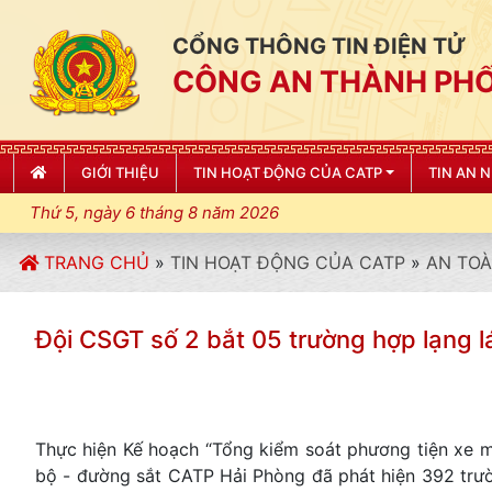
CỔNG THÔNG TIN ĐIỆN TỬ
CÔNG AN THÀNH PHỐ
GIỚI THIỆU
TIN HOẠT ĐỘNG CỦA CATP
TIN AN 
Thứ 5, ngày 6 tháng 8 năm 2026
TRANG CHỦ
»
TIN HOẠT ĐỘNG CỦA CATP
»
AN TOÀ
Đội CSGT số 2 bắt 05 trường hợp lạng 
Thực hiện Kế hoạch “Tổng kiểm soát phương tiện xe 
bộ - đường sắt CATP Hải Phòng đã phát hiện 392 trườ