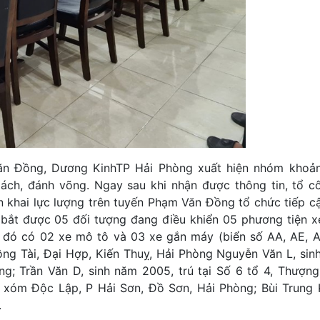
n Đồng, Dương KinhTP Hải Phòng xuất hiện nhóm khoả
ng lách, đánh võng. Ngay sau khi nhận được thông tin, tổ c
khai lực lượng trên tuyến Phạm Văn Đồng tổ chức tiếp c
bắt được 05 đối tượng đang điều khiển 05 phương tiện 
đó có 02 xe mô tô và 03 xe gắn máy (biển số AA, AE, AL)
ông Tài, Đại Hợp, Kiến Thuỵ, Hải Phòng Nguyễn Văn L, sin
g; Trần Văn D, sinh năm 2005, trú tại Số 6 tổ 4, Thượng
 xóm Độc Lập, P Hải Sơn, Đồ Sơn, Hải Phòng; Bùi Trung 
.