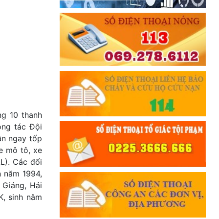
ng 10 thanh
ông tác Đội
ận ngay tốp
xe mô tô, xe
. Các đối
h năm 1994,
 Giáng, Hải
K, sinh năm