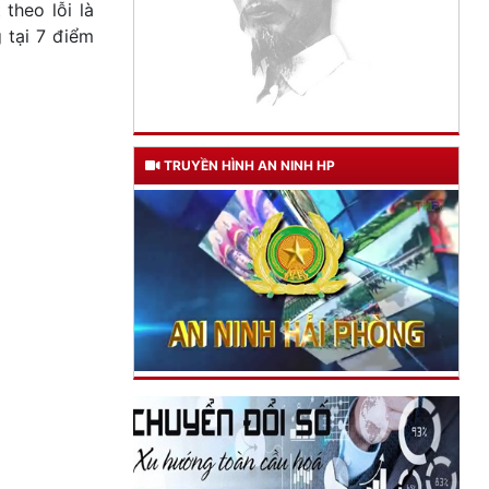
theo lỗi là
 tại 7 điểm
TRUYỀN HÌNH AN NINH HP