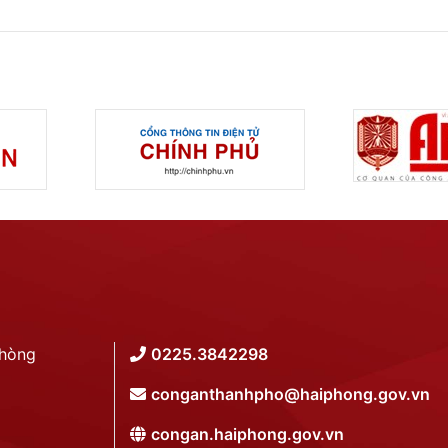
Phòng
0225.3842298
conganthanhpho@haiphong.gov.vn
congan.haiphong.gov.vn