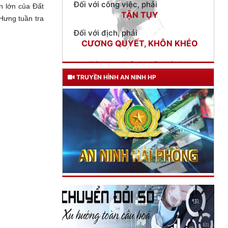
Đối với địch, phải
n lớn của Đất
CƯƠNG QUYẾT, KHÔN KHÉO
Hưng tuần tra
Trích thư Chủ tịch Hồ Chí Minh
gửi Công an Khu XII,
ngày 11 tháng 3 năm 1948.
TRUYỀN HÌNH AN NINH HP