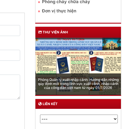
Phòng cháy chữa cháy
Đơn vị thực hiện
THƯ VIỆN ẢNH
Cảnh báo việc sử dụng “Pod chill” chứa Etomidate
LIÊN KẾT