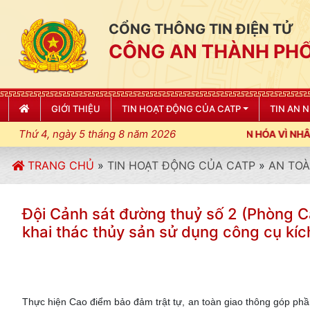
CỔNG THÔNG TIN ĐIỆN TỬ
CÔNG AN THÀNH PHỐ
GIỚI THIỆU
TIN HOẠT ĐỘNG CỦA CATP
TIN AN 
Thứ 4, ngày 5 tháng 8 năm 2026
H; XÂY DỰNG NẾP SỐNG VĂN HÓA VÌ NHÂN DÂN PHỤC VỤ"
TRANG CHỦ
»
TIN HOẠT ĐỘNG CỦA CATP
»
AN TOÀ
Đội Cảnh sát đường thuỷ số 2 (Phòng Cản
khai thác thủy sản sử dụng công cụ kí
Thực hiện Cao điểm bảo đảm trật tự, an toàn giao thông góp phần