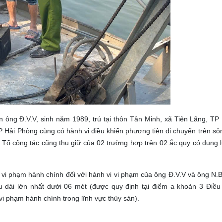
ện ông Đ.V.V, sinh năm 1989, trú tại thôn Tân Minh, xã Tiên Lãng, TP
P Hải Phòng cùng có hành vi điều khiển phương tiện di chuyển trên sô
. Tổ công tác cũng thu giữ của 02 trường hợp trên 02 ắc quy có dung
 vi phạm hành chính đối với hành vi vi phạm của ông Đ.V.V và ông N.
ều dài lớn nhất dưới 06 mét (được quy định tại điểm a khoản 3 Điều
 phạm hành chính trong lĩnh vực thủy sản).