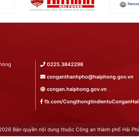
Phòng
0225.3842298
conganthanhpho@haiphong.gov.vn
congan.haiphong.gov.vn
fb.com/CongthongtindientuConganHa
2026 Bản quyền nội dung thuộc Công an thành phố Hải Ph