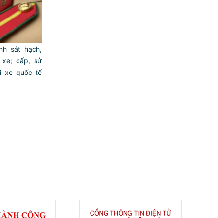
nh sát hạch,
 xe; cấp, sử
i xe quốc tế