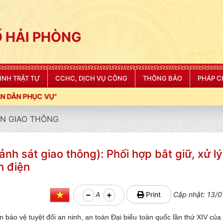
 HẢI PHÒNG
NINH TRẬT TỰ
CCHC, DỊCH VỤ CÔNG
THÔNG BÁO
PHÁP C
N GIAO THÔNG
h sát giao thông): Phối hợp bắt giữ, xử lý
ch điện
A
Print
Cập nhật: 13/0
 bảo vệ tuyệt đối an ninh, an toàn Đại biểu toàn quốc lần thứ XIV củ