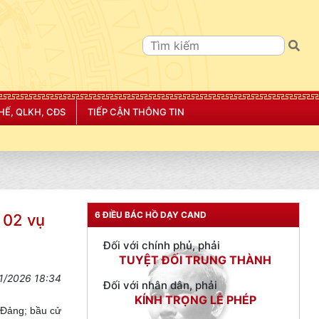
TƯ CÁCH
NGƯỜI CÔNG AN CÁCH MỆNH LÀ:
HẾ, QLKH, CĐS
TIẾP CẬN THÔNG TIN
Đối với tự mình, phải
CẦN, KIỆM, LIÊM, CHÍNH
Đối với đồng sự, phải
THÂN ÁI GIÚP ĐỠ
Đối với chính phủ, phải
TUYỆT ĐỐI TRUNG THÀNH
6 ĐIỀU BÁC HỒ DẠY CAND
 02 vụ
Đối với nhân dân, phải
KÍNH TRỌNG LỄ PHÉP
1/2026 18:34
Đối với công việc, phải
TẬN TỤY
a Đảng; bầu cử