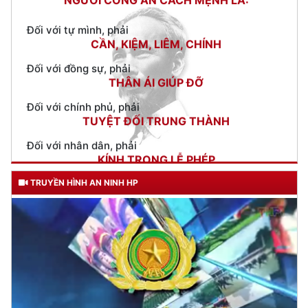
Cảnh sát giao thông đồng hành cùng các sỹ tử trong kỳ thi
THPT Quốc gia 2022
(11/07/2022 14:00)
Công an quận Hồng Bàng: Xử lý 05 trường hợp điều khiển
phương tiện vi phạm quy định về nồng độ cồn
(10/07/2022
10:56)