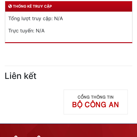
Lĩnh vực quản lý vũ khí, vật liệu nổ, công cụ hỗ trợ
Đăng ký, quản lý cư trú
Đăng ký, quản lý phương tiện giao thông cơ giới
đường bộ
Cấp thẻ Căn cước công dân
Quản lý ngành nghề kinh doanh có điều kiện
Đăng ký, quản lý con dấu
Quản lý xuất nhập cảnh
Phòng cháy chữa cháy
Đơn vị thực hiện
THƯ VIỆN ẢNH