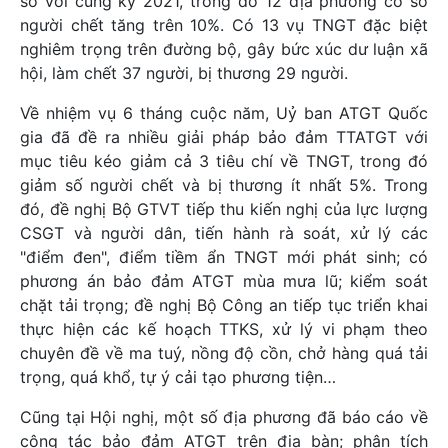
so với cùng kỳ 2021, trong đó 12 địa phương có số
người chết tăng trên 10%. Có 13 vụ TNGT đặc biệt
nghiêm trọng trên đường bộ, gây bức xúc dư luận xã
hội, làm chết 37 người, bị thương 29 người.
Về nhiệm vụ 6 tháng cuộc năm, Uỷ ban ATGT Quốc
gia đã đề ra nhiều giải pháp bảo đảm TTATGT với
mục tiêu kéo giảm cả 3 tiêu chí về TNGT, trong đó
giảm số người chết và bị thương ít nhất 5%. Trong
đó, đề nghị Bộ GTVT tiếp thu kiến nghị của lực lượng
CSGT và người dân, tiến hành rà soát, xử lý các
"điểm đen", điểm tiềm ẩn TNGT mới phát sinh; có
phương án bảo đảm ATGT mùa mưa lũ; kiểm soát
chặt tải trọng; đề nghị Bộ Công an tiếp tục triển khai
thực hiện các kế hoạch TTKS, xử lý vi phạm theo
chuyên đề về ma tuý, nồng độ cồn, chở hàng quá tải
trọng, quá khổ, tự ý cải tạo phương tiện…
Cũng tại Hội nghị, một số địa phương đã báo cáo về
công tác bảo đảm ATGT trên địa bàn; phân tích