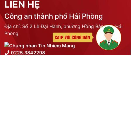
Phòng Quản lý xuất nhập cảnh: Hướng dẫn những quy định mới trong lĩnh
vực xuất cảnh, nhập cảnh của công dân việt nam từ ngày 01/7/2026
LIÊN KẾT
THỐNG KÊ TRUY CẬP
Tổng lượt truy cập:
N/A
Trực tuyến:
N/A