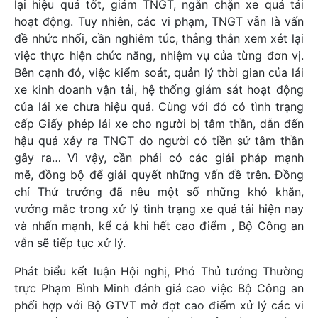
lại hiệu quả tốt, giảm TNGT, ngăn chặn xe quá tải
hoạt động. Tuy nhiên, các vi phạm, TNGT vẫn là vấn
đề nhức nhối, cần nghiêm túc, thẳng thắn xem xét lại
việc thực hiện chức năng, nhiệm vụ của từng đơn vị.
Bên cạnh đó, việc kiểm soát, quản lý thời gian của lái
xe kinh doanh vận tải, hệ thống giám sát hoạt động
của lái xe chưa hiệu quả. Cùng với đó có tình trạng
cấp Giấy phép lái xe cho người bị tâm thần, dẫn đến
hậu quả xảy ra TNGT do người có tiền sử tâm thần
gây ra… Vì vậy, cần phải có các giải pháp mạnh
mẽ, đồng bộ để giải quyết những vấn đề trên. Đồng
chí Thứ trưởng đã nêu một số những khó khăn,
vướng mắc trong xử lý tình trạng xe quá tải hiện nay
và nhấn mạnh, kể cả khi hết cao điểm , Bộ Công an
vẫn sẽ tiếp tục xử lý.
Phát biểu kết luận Hội nghị, Phó Thủ tướng Thường
trực Phạm Bình Minh đánh giá cao việc Bộ Công an
phối hợp với Bộ GTVT mở đợt cao điểm xử lý các vi