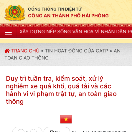
CỔNG THÔNG TIN ĐIỆN TỬ
CÔNG AN THÀNH PHỐ HẢI PHÒNG
ỰNG NẾP SỐNG VĂN HÓA VÌ NHÂN DÂN PHỤC VỤ"
TRANG CHỦ
»
TIN HOẠT ĐỘNG CỦA CATP
»
AN
TOÀN GIAO THÔNG
Duy trì tuần tra, kiểm soát, xử lý
nghiêm xe quá khổ, quá tải và các
hành vi vi phạm trật tự, an toàn giao
thông