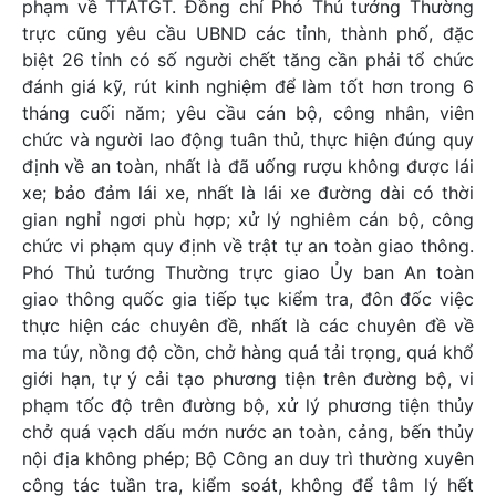
phạm về TTATGT. Đồng chí Phó Thủ tướng Thường
trực cũng yêu cầu UBND các tỉnh, thành phố, đặc
biệt 26 tỉnh có số người chết tăng cần phải tổ chức
đánh giá kỹ, rút kinh nghiệm để làm tốt hơn trong 6
tháng cuối năm; yêu cầu cán bộ, công nhân, viên
chức và người lao động tuân thủ, thực hiện đúng quy
định về an toàn, nhất là đã uống rượu không được lái
xe; bảo đảm lái xe, nhất là lái xe đường dài có thời
gian nghỉ ngơi phù hợp; xử lý nghiêm cán bộ, công
chức vi phạm quy định về trật tự an toàn giao thông.
Phó Thủ tướng Thường trực giao Ủy ban An toàn
giao thông quốc gia tiếp tục kiểm tra, đôn đốc việc
thực hiện các chuyên đề, nhất là các chuyên đề về
ma túy, nồng độ cồn, chở hàng quá tải trọng, quá khổ
giới hạn, tự ý cải tạo phương tiện trên đường bộ, vi
phạm tốc độ trên đường bộ, xử lý phương tiện thủy
chở quá vạch dấu mớn nước an toàn, cảng, bến thủy
nội địa không phép; Bộ Công an duy trì thường xuyên
công tác tuần tra, kiểm soát, không để tâm lý hết