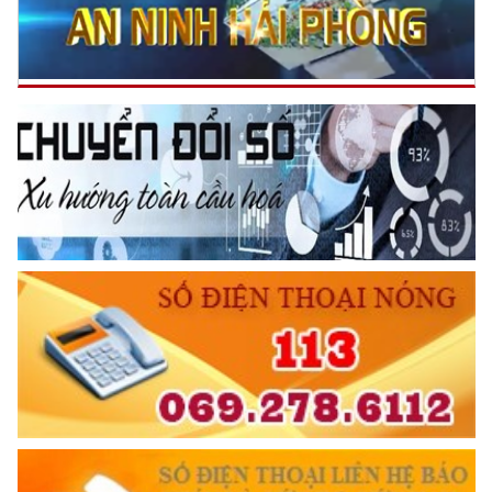
Công an quận Ngô Quyền: Tiếp sức mùa thi năm 2022
(09/07/2022 15:18)
TƯ CÁCH
NGƯỜI CÔNG AN CÁCH MỆNH LÀ:
6 ĐIỀU BÁC HỒ DẠY CAND
Đối với tự mình, phải
CẦN, KIỆM, LIÊM, CHÍNH
Đối với đồng sự, phải
THÂN ÁI GIÚP ĐỠ
Đối với chính phủ, phải