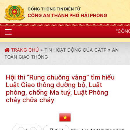
CỔNG THÔNG TIN ĐIỆN TỬ
CÔNG AN THÀNH PHỐ HẢI PHÒNG
"CÔNG AN THÀNH PHỐ H
TRANG CHỦ
»
TIN HOẠT ĐỘNG CỦA CATP
»
AN
TOÀN GIAO THÔNG
Hội thi “Rung chuông vàng” tìm hiểu
Luật Giao thông đường bộ, Luật
phòng, chống Ma tuý, Luật Phòng
cháy chữa cháy