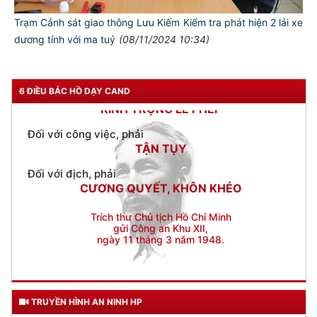
Đối với chính phủ, phải
TUYỆT ĐỐI TRUNG THÀNH
Trạm Cảnh sát giao thông Lưu Kiếm Kiểm tra phát hiện 2 lái xe
dương tính với ma tuý
(08/11/2024 10:34)
Đối với nhân dân, phải
KÍNH TRỌNG LỄ PHÉP
Đối với công việc, phải
6 ĐIỀU BÁC HỒ DẠY CAND
TẬN TỤY
Đối với địch, phải
CƯƠNG QUYẾT, KHÔN KHÉO
Trích thư Chủ tịch Hồ Chí Minh
gửi Công an Khu XII,
ngày 11 tháng 3 năm 1948.
TRUYỀN HÌNH AN NINH HP