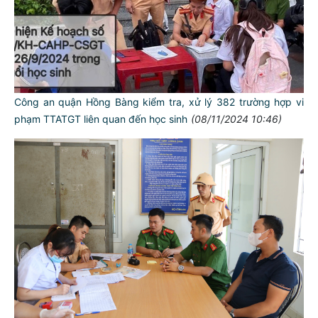
Công an quận Hồng Bàng kiểm tra, xử lý 382 trường hợp vi
phạm TTATGT liên quan đến học sinh
(08/11/2024 10:46)
TƯ CÁCH
NGƯỜI CÔNG AN CÁCH MỆNH LÀ:
Đối với tự mình, phải
CẦN, KIỆM, LIÊM, CHÍNH
Đối với đồng sự, phải
THÂN ÁI GIÚP ĐỠ