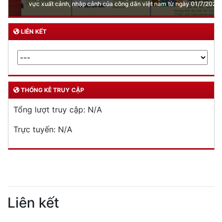
vực xuất cảnh, nhập cảnh của công dân việt nam từ ngày 01/7/2026
LIÊN KẾT
THỐNG KÊ TRUY CẬP
Tổng lượt truy cập:
N/A
Trực tuyến:
N/A
Liên kết