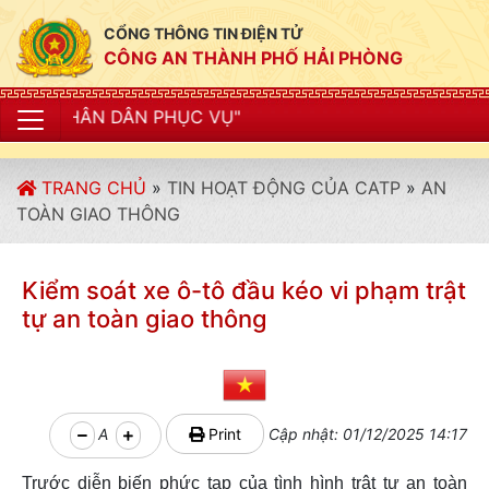
CỔNG THÔNG TIN ĐIỆN TỬ
CÔNG AN THÀNH PHỐ HẢI PHÒNG
N PHỤC VỤ"
TRANG CHỦ
»
TIN HOẠT ĐỘNG CỦA CATP
»
AN
TOÀN GIAO THÔNG
Kiểm soát xe ô-tô đầu kéo vi phạm trật
tự an toàn giao thông
A
Print
Cập nhật: 01/12/2025 14:17
Trước diễn biến phức tạp của tình hình trật tự an toàn