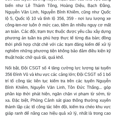
biển như Lê Thánh Tông, Hoàng Diệu, Bạch Đằng,
Nguyễn Văn Linh, Nguyễn Bỉnh Khiêm, cũng như Quốc
lộ 5, Quốc lộ 10 và tỉnh lộ 356, 359 - nơi lưu lượng xe
công-ten-nơ luôn ở mức cao, tiềm ẩn nhiều nguy cơ mất
an toàn. Các đội, trạm trực thuộc được yêu cầu xây dựng
phương án tuần tra phù hợp thực tế từng địa bàn; đồng
thời phối hợp chặt chẽ với các trạm đăng kiếm để xử lý
nghiêm những phương tiện không bảo đảm điều kiện kỹ
thuật hoặc chở quá tải, quá khổ.
Nổi bật, Đội CSGT số 4 tăng cường lực lượng tại tuyến
356 Đình Vũ và khu vực các cảng lớn; Đội CSGT số 1 bố
trí tổ công tác liên tục kiểm tra trên các tuyến Nguyễn
Bỉnh Khiêm, Nguyễn Văn Linh, Tôn Đức Thắng... góp
phần kịp thời phát hiện, ngăn chặn vi phạm từ sớm, từ
xa. Đặc biệt, Phòng Cảnh sát giao thông thường xuyên
thành lập các tổ công tác liên đội, kiếm tra chéo khu vực
giáp ranh để nâng cao hiệu quả xử lý, nhất là trong cao