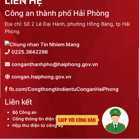
LIÊN HỆ
Công an thành phố Hải Phòng
Địa chỉ: Số 2 Lê Đại Hành, phường Hồng Bàng, tp Hải
Phòng
0225.3842298
conganthanhpho@haiphong.gov.vn
congan.haiphong.gov.vn
fb.com/CongthongtindientuConganHaiPhong
Liên kết
Bộ Công an
Cổng thông tin điện tử thành phố
Hộp thư điện tử công vụ