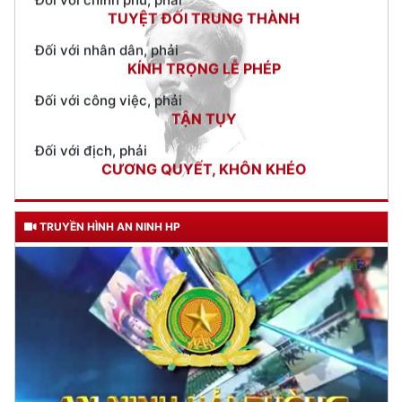
KÍNH TRỌNG LỄ PHÉP
Đối với công việc, phải
TẬN TỤY
Đối với địch, phải
CƯƠNG QUYẾT, KHÔN KHÉO
Trích thư Chủ tịch Hồ Chí Minh
gửi Công an Khu XII,
ngày 11 tháng 3 năm 1948.
TRUYỀN HÌNH AN NINH HP