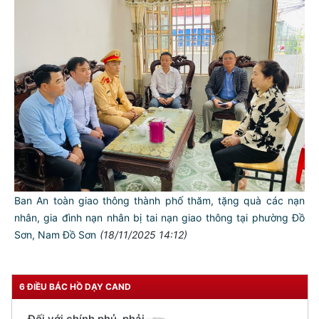
TƯ CÁCH
NGƯỜI CÔNG AN CÁCH MỆNH LÀ:
Đối với tự mình, phải
Ban An toàn giao thông thành phố thăm, tặng quà các nạn
CẦN, KIỆM, LIÊM, CHÍNH
nhân, gia đình nạn nhân bị tai nạn giao thông tại phường Đồ
Đối với đồng sự, phải
Sơn, Nam Đồ Sơn
(18/11/2025 14:12)
THÂN ÁI GIÚP ĐỠ
Đối với chính phủ, phải
TUYỆT ĐỐI TRUNG THÀNH
6 ĐIỀU BÁC HỒ DẠY CAND
Đối với nhân dân, phải