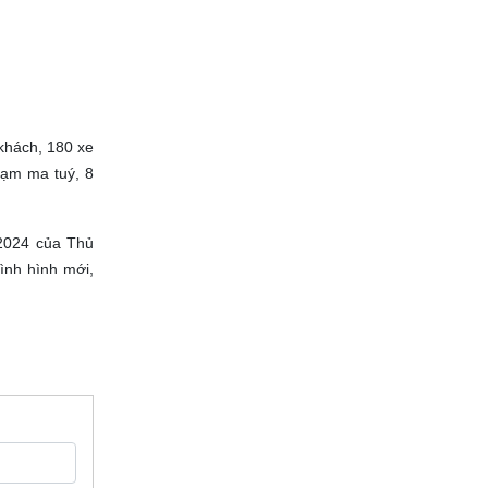
e khách, 180 xe
phạm ma tuý, 8
7/2024 của Thủ
ình hình mới,