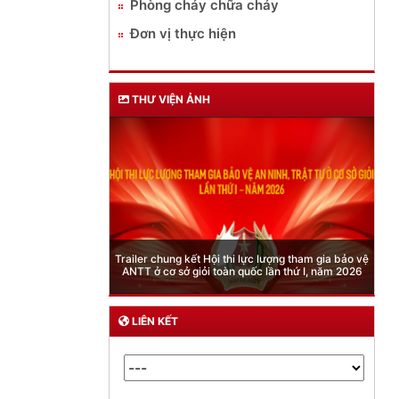
Phòng cháy chữa cháy
Đơn vị thực hiện
THƯ VIỆN ẢNH
Phòng Quản lý xuất nhập cảnh: Hướng dẫn những
quy định mới trong lĩnh vực xuất cảnh, nhập cảnh
của công dân việt nam từ ngày 01/7/2026
LIÊN KẾT