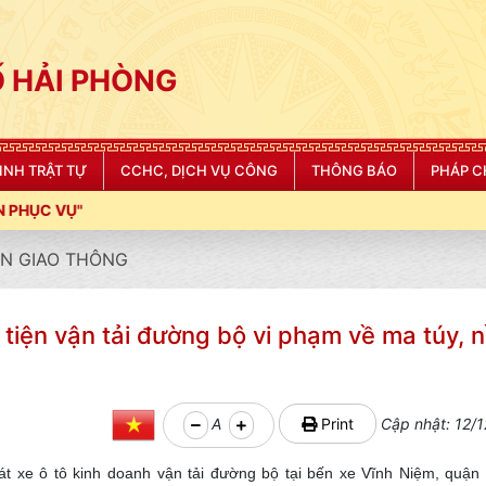
 HẢI PHÒNG
NINH TRẬT TỰ
CCHC, DỊCH VỤ CÔNG
THÔNG BÁO
PHÁP C
N GIAO THÔNG
 tiện vận tải đường bộ vi phạm về ma túy, 
A
Print
Cập nhật: 12/1
át xe ô tô kinh doanh vận tải đường bộ tại bến xe Vĩnh Niệm, quận