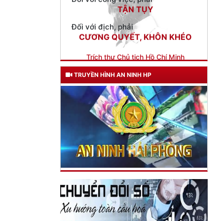
Trích thư Chủ tịch Hồ Chí Minh
gửi Công an Khu XII,
ngày 11 tháng 3 năm 1948.
TRUYỀN HÌNH AN NINH HP