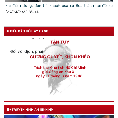
Đối với nhân dân, phải
Khi điểm dừng, đón trả khách của xe Bus thành nơi đỗ xe
KÍNH TRỌNG LỄ PHÉP
(20/04/2022 16:33)
Đối với công việc, phải
TẬN TỤY
6 ĐIỀU BÁC HỒ DẠY CAND
Đối với địch, phải
CƯƠNG QUYẾT, KHÔN KHÉO
Trích thư Chủ tịch Hồ Chí Minh
gửi Công an Khu XII,
ngày 11 tháng 3 năm 1948.
TRUYỀN HÌNH AN NINH HP