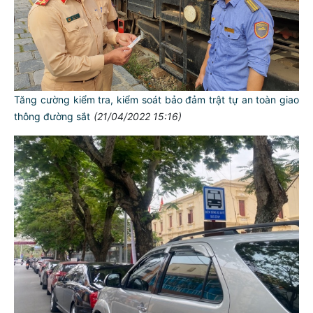
Tăng cường kiểm tra, kiểm soát bảo đảm trật tự an toàn giao
thông đường sắt
(21/04/2022 15:16)
TƯ CÁCH
NGƯỜI CÔNG AN CÁCH MỆNH LÀ:
Đối với tự mình, phải
CẦN, KIỆM, LIÊM, CHÍNH
Đối với đồng sự, phải
THÂN ÁI GIÚP ĐỠ
Đối với chính phủ, phải
TUYỆT ĐỐI TRUNG THÀNH