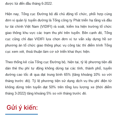
được lùi đến đầu tháng 6-2022.
Hiện nay, Tổng cục Đường bộ đã chủ động tổ chức, phối hợp cùng
đơn vị quản lý tuyến đường là Tổng công ty Phát triển hạ tầng và đầu
tư tài chính Việt Nam (VIDIFI) rà soát, kiểm tra hiện trường tổ chức
giao thông khu vực các trạm thu phí trên tuyến. Bên cạnh đó, Tổng
cục cũng chỉ đạo VIDIFI lựa chọn đơn vị tư vấn xây dựng hồ sơ
phương án tổ chức giao thông phục vụ công tác thí điểm trình Tổng
cục xem xét, thoả thuận làm cơ sở triển khai thực hiện.
Theo thống kê của Tổng cục Đường bộ, hiện tại, tỷ lệ phương tiện đã
dán thẻ thu phí tự động không dừng tại các tỉnh, thành phố, tuyến
đường cao tốc đi qua đạt trung bình 65% (tăng khoảng 10% so với
tháng trước đó). Tỷ lệ phương tiện sử dụng dịch vụ thu phí điện tử
không dừng trên tuyến đạt 50% trên tổng lưu lượng xe (thời điểm
tháng 3-2022) tăng khoảng 5% so với tháng trước đó.
Gửi ý kiến: