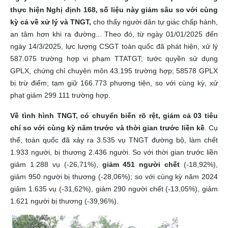
thực hiện Nghị định 168, số liệu này giảm sâu so với cùng
kỳ cả về xử lý và TNGT,
cho thấy người dân tự giác chấp hành,
an tâm hơn khi ra đường...
Theo đó, từ ngày 01/01/2025 đến
ngày 14/3/2025, lực lượng CSGT toàn quốc đã phát hiện, xử lý
587.075 trường hợp vi phạm TTATGT; tước quyền sử dụng
GPLX, chứng chỉ chuyên môn 43.195 trường hợp; 58578 GPLX
bị trừ điểm; tạm giữ 166.773 phương tiện, so với cùng kỳ, xử
phạt giảm 299.111 trường hợp.
Về tình hình TNGT, có chuyển biến rõ rệt, giảm cả 03 tiêu
chí so với cùng kỳ năm trước và thời gian trước liền kề
. Cụ
thể, toàn quốc đã xảy ra 3.535 vụ TNGT đường bộ, làm chết
1.933 người, bị thương 2.436 người. So với thời gian trước liền
giảm 1.288 vụ (-26,71%),
giảm 451 người chết
(-18,92%),
giảm 950 người bị thương (-28,06%); so với cùng kỳ năm 2024
giảm 1.635 vụ (-31,62%), giảm 290 người chết (-13,05%), giảm
1.621 người bị thương (-39,96%).