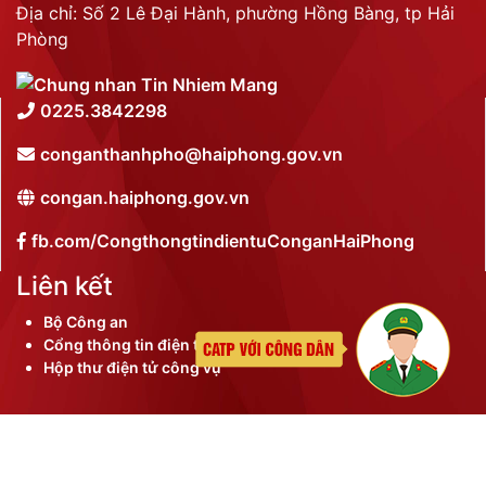
Địa chỉ: Số 2 Lê Đại Hành, phường Hồng Bàng, tp Hải
Phòng
0225.3842298
conganthanhpho@haiphong.gov.vn
congan.haiphong.gov.vn
fb.com/CongthongtindientuConganHaiPhong
Liên kết
Bộ Công an
Cổng thông tin điện tử thành phố
Hộp thư điện tử công vụ
©
2026 Bản quyền nội dung thuộc Công an thành phố