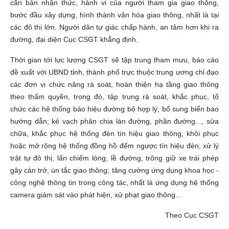
căn bản nhận thức, hành vi của người tham gia giao thông,
bước đầu xây dựng, hình thành văn hóa giao thông, nhất là tại
các đô thị lớn. Người dân tự giác chấp hành, an tâm hơn khi ra
đường, đại diện Cục CSGT khẳng định.
Thời gian tới lực lượng CSGT sẽ tập trung tham mưu, báo cáo
đề xuất với UBND tỉnh, thành phố trực thuộc trung ương chỉ đạo
các đơn vị chức năng rà soát, hoàn thiện hạ tầng giao thông
theo thẩm quyền, trong đó, tập trung rà soát, khắc phục, tổ
chức các hệ thống báo hiệu đường bộ hợp lý, bổ sung biển báo
hướng dẫn; kẻ vạch phân chia làn đường, phần đường..., sửa
chữa, khắc phục hệ thống đèn tín hiệu giao thông, khôi phục
hoặc mở rộng hệ thống đồng hồ đếm ngược tín hiệu đèn; xử lý
trật tự đô thị, lấn chiếm lòng, lề đường, trông giữ xe trái phép
gây cản trở, ùn tắc giao thông; tăng cường ứng dụng khoa học -
công nghệ thông tin trong công tác, nhất là ứng dụng hệ thống
camera giám sát vào phát hiện, xử phạt giao thông…
Theo Cục CSGT