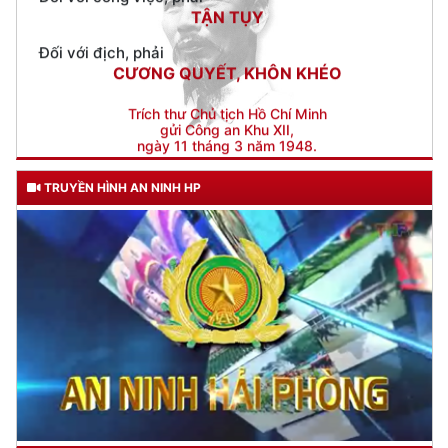
CƯƠNG QUYẾT, KHÔN KHÉO
Trích thư Chủ tịch Hồ Chí Minh
gửi Công an Khu XII,
ngày 11 tháng 3 năm 1948.
TRUYỀN HÌNH AN NINH HP