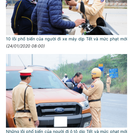
10 lỗi phổ biến của người đi xe máy dịp Tết và mức phạt mới
(24/01/2020 08:00)
TƯ CÁCH
NGƯỜI CÔNG AN CÁCH MỆNH LÀ:
Đối với tự mình, phải
CẦN, KIỆM, LIÊM, CHÍNH
Đối với đồng sự, phải
THÂN ÁI GIÚP ĐỠ
Đối với chính phủ, phải
Những lỗi phổ biến của người đi ô tô dịp Tết và mức phạt mới