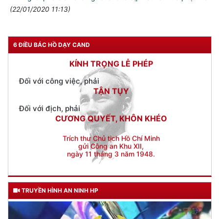
TUYỆT ĐỐI TRUNG THÀNH
(22/01/2020 11:13)
Đối với nhân dân, phải
KÍNH TRỌNG LỄ PHÉP
6 ĐIỀU BÁC HỒ DẠY CAND
Đối với công việc, phải
TẬN TỤY
Đối với địch, phải
CƯƠNG QUYẾT, KHÔN KHÉO
Trích thư Chủ tịch Hồ Chí Minh
gửi Công an Khu XII,
ngày 11 tháng 3 năm 1948.
TRUYỀN HÌNH AN NINH HP