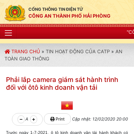
CỔNG THÔNG TIN ĐIỆN TỬ
CÔNG AN THÀNH PHỐ HẢI PHÒNG
"CÔNG AN THÀNH P
TRANG CHỦ
»
TIN HOẠT ĐỘNG CỦA CATP
»
AN
TOÀN GIAO THÔNG
Phải lắp camera giám sát hành trình
đối với ôtô kinh doanh vận tải
A
Print
Cập nhật: 12/02/2020 20:00
Trước ngày 1-7-2021, ô tô kinh doanh vận tải hành khách có