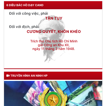
TẬN TỤY
6 ĐIỀU BÁC HỒ DẠY CAND
Đối với địch, phải
CƯƠNG QUYẾT, KHÔN KHÉO
Trích thư Chủ tịch Hồ Chí Minh
gửi Công an Khu XII,
ngày 11 tháng 3 năm 1948.
TRUYỀN HÌNH AN NINH HP