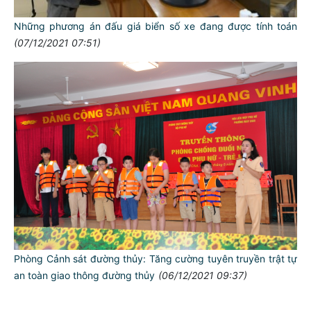
Những phương án đấu giá biển số xe đang được tính toán
(07/12/2021 07:51)
TƯ CÁCH
NGƯỜI CÔNG AN CÁCH MỆNH LÀ:
Đối với tự mình, phải
CẦN, KIỆM, LIÊM, CHÍNH
Đối với đồng sự, phải
THÂN ÁI GIÚP ĐỠ
Đối với chính phủ, phải
TUYỆT ĐỐI TRUNG THÀNH
Phòng Cảnh sát đường thủy: Tăng cường tuyên truyền trật tự
Đối với nhân dân, phải
an toàn giao thông đường thủy
(06/12/2021 09:37)
KÍNH TRỌNG LỄ PHÉP
Đối với công việc, phải