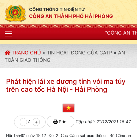
CỔNG THÔNG TIN ĐIỆN TỬ
CÔNG AN THÀNH PHỐ HẢI PHÒNG
"CÔNG AN THÀNH PHỐ HẢI P
TRANG CHỦ
»
TIN HOẠT ĐỘNG CỦA CATP
»
AN
TOÀN GIAO THÔNG
Phát hiện lái xe dương tính với ma túy
trên cao tốc Hà Nội - Hải Phòng
A
Print
Cập nhật: 21/12/2021 16:47
Hồi 15h40' ngày 18-12, Đội 2, Cục Cảnh sát giao thông - Bộ Công an