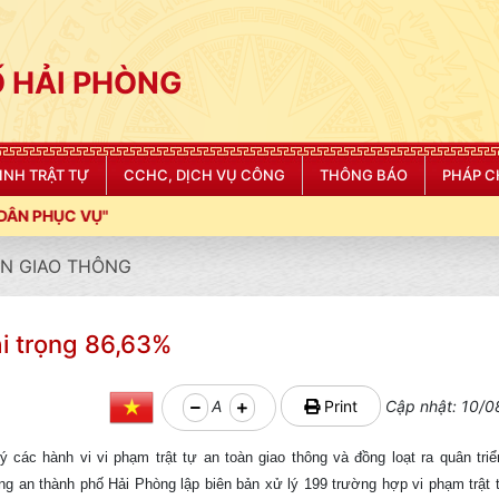
 HẢI PHÒNG
NINH TRẬT TỰ
CCHC, DỊCH VỤ CÔNG
THÔNG BÁO
PHÁP C
N GIAO THÔNG
ải trọng 86,63%
A
Print
Cập nhật: 10/0
 các hành vi vi phạm trật tự an toàn giao thông và đồng loạt ra quân triể
n thành phố Hải Phòng lập biên bản xử lý 199 trường hợp vi phạm trật t