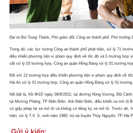
Đại tá Bùi Trung Thành, Phó giám đốc Công an thành phố, Phó trưởng Ban A
Trong đó, các lực lượng Công an thành phố phát hiện, xử lý 71 t
điều khiển phương tiện vi phạm quy định về tốc độ và 5 trường hợ
sắt xử lý 03 trường hợp, Công an quận Hồng Bàng xử lý 01 trường h
Đối với 22 trường hợp điều khiển phương tiện vi phạm quy định về tô
Hải An xử lý 01 trường hợp, Công an quận Hồng Bàng xử lý 01 trườn
Nổi bật là, hồi 9h15' ngày 09/8/2022, tại đường Hùng Vương, Đội Cảnh 
tại Mường Phăng, TP Điện Biên, tỉnh Điện Biên, điều khiển xe mô tô 
có giấy phép lái xe mô tô và không có đăng ký xe mô tô. Trước đó, 
hiện, xử lý T.V. S, sinh năm 1980, trú tại huyện Thủy Nguyên, TP Hải P
Gửi ý kiến: