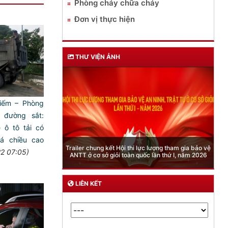
Phòng cháy chữa cháy
Đơn vị thực hiện
THƯ VIỆN ẢNH
iếm – Phòng
đường sắt:
 ô tô tải có
á chiều cao
Phòng Quản lý xuất nhập cảnh: Hướng dẫn những
quy định mới trong lĩnh vực xuất cảnh, nhập cảnh
2 07:05)
của công dân việt nam từ ngày 01/7/2026
LIÊN KẾT