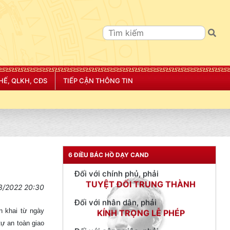
TƯ CÁCH
NGƯỜI CÔNG AN CÁCH MỆNH LÀ:
HẾ, QLKH, CĐS
TIẾP CẬN THÔNG TIN
Đối với tự mình, phải
CẦN, KIỆM, LIÊM, CHÍNH
Đối với đồng sự, phải
THÂN ÁI GIÚP ĐỠ
Đối với chính phủ, phải
TUYỆT ĐỐI TRUNG THÀNH
6 ĐIỀU BÁC HỒ DẠY CAND
Đối với nhân dân, phải
KÍNH TRỌNG LỄ PHÉP
8/2022 20:30
Đối với công việc, phải
n khai từ ngày
TẬN TỤY
ự an toàn giao