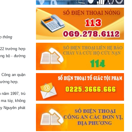
ao thông
 22 trường hợp
̀ng bộ - đường
̣p, Công an quận
rường hợp.
nh năm 1997, trú
t ma túy, không
ủy Nguyên phát