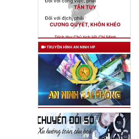
Đối với địch, phải
CƯƠNG QUYẾT, KHÔN KHÉO
Trích thư Chủ tịch Hồ Chí Minh
gửi Công an Khu XII,
ngày 11 tháng 3 năm 1948.
TRUYỀN HÌNH AN NINH HP