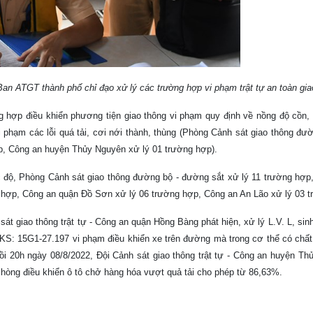
TGT thành phố chỉ đạo xử lý các trường hợp vi phạm trật tự an toàn gi
rường hợp điều khiển phương tiện giao thông vi phạm quy định về nồng độ cồn,
p vi phạm các lỗi quá tải, cơi nới thành, thùng (Phòng Cảnh sát giao thông đươ
ợp, Công an huyện Thủy Nguyên xử lý 01 trường hợp).
́c độ, Phòng Cảnh sát giao thông đường bộ - đường sắt xử lý 11 trường hơ
g hợp, Công an quận Đồ Sơn xử lý 06 trường hợp, Công an An Lão xử lý 03 t
sát giao thông trật tự - Công an quận Hồng Bàng phát hiện, xử lý L.V. L, si
BKS: 15G1-27.197 vi phạm điều khiển xe trên đường mà trong cơ thể có chấ
hồi 20h ngày 08/8/2022, Đội Cảnh sát giao thông trật tự - Công an huyện Th
hòng điều khiển ô tô chở hàng hóa vượt quả tải cho phép từ 86,63%.