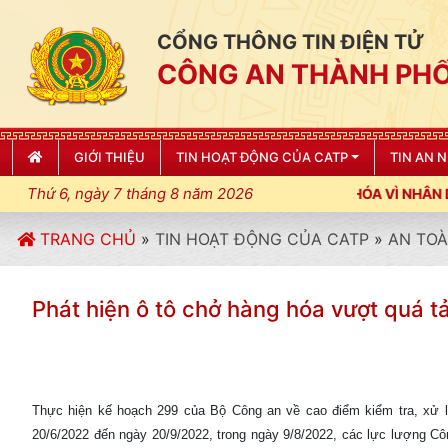
CỔNG THÔNG TIN ĐIỆN TỬ
CÔNG AN THÀNH PHỐ
GIỚI THIỆU
TIN HOẠT ĐỘNG CỦA CATP
TIN AN 
Thứ 6, ngày 7 tháng 8 năm 2026
H; XÂY DỰNG NẾP SỐNG VĂN HÓA VÌ NHÂN DÂN PHỤC VỤ"
TRANG CHỦ
»
TIN HOẠT ĐỘNG CỦA CATP
»
AN TOÀ
Phát hiện ô tô chở hàng hóa vượt quá t
Thực hiện kế hoạch 299 của Bộ Công an về cao điểm kiểm tra, xử lý
20/6/2022 đến ngày 20/9/2022, trong ngày 9/8/2022, các lực lượng Công a