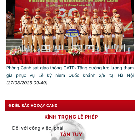
TƯ CÁCH
NGƯỜI CÔNG AN CÁCH MỆNH LÀ:
Đối với tự mình, phải
CẦN, KIỆM, LIÊM, CHÍNH
Đối với đồng sự, phải
THÂN ÁI GIÚP ĐỠ
Phòng Cảnh sát giao thông CATP: Tăng cường lực lượng tham
Đối với chính phủ, phải
TUYỆT ĐỐI TRUNG THÀNH
gia phục vụ Lễ kỷ niệm Quốc khánh 2/9 tại Hà Nội
(27/08/2025 09:49)
Đối với nhân dân, phải
KÍNH TRỌNG LỄ PHÉP
Đối với công việc, phải
6 ĐIỀU BÁC HỒ DẠY CAND
TẬN TỤY
Đối với địch, phải
CƯƠNG QUYẾT, KHÔN KHÉO