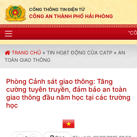
CỔNG THÔNG TIN ĐIỆN TỬ
CÔNG AN THÀNH PHỐ HẢI PHÒNG
"CÔNG AN THÀNH PHỐ 
TRANG CHỦ
»
TIN HOẠT ĐỘNG CỦA CATP
»
AN
TOÀN GIAO THÔNG
Phòng Cảnh sát giao thông: Tăng
cường tuyên truyền, đảm bảo an toàn
giao thông đầu năm học tại các trường
học