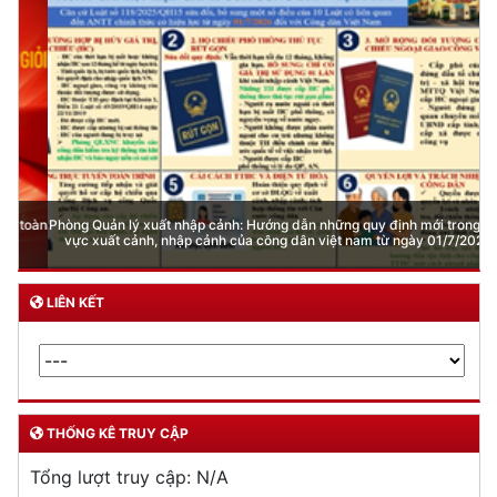
Phòng Quản lý xuất nhập cảnh: Hướng dẫn những quy định mới trong lĩnh
vực xuất cảnh, nhập cảnh của công dân việt nam từ ngày 01/7/2026
LIÊN KẾT
THỐNG KÊ TRUY CẬP
Tổng lượt truy cập:
N/A