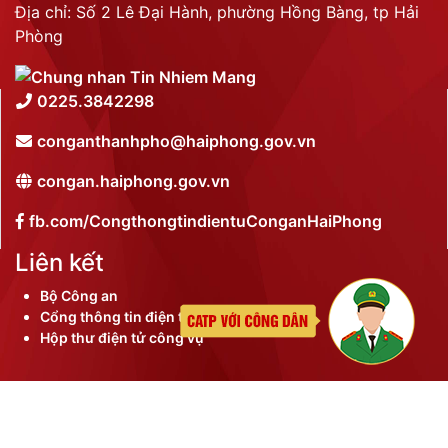
Địa chỉ: Số 2 Lê Đại Hành, phường Hồng Bàng, tp Hải
Phòng
0225.3842298
conganthanhpho@haiphong.gov.vn
congan.haiphong.gov.vn
fb.com/CongthongtindientuConganHaiPhong
Liên kết
Bộ Công an
Cổng thông tin điện tử thành phố
Hộp thư điện tử công vụ
©
2026 Bản quyền nội dung thuộc Công an thành phố