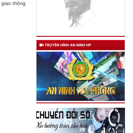
 giao thông
TRUYỀN HÌNH AN NINH HP
TƯ CÁCH
NGƯỜI CÔNG AN CÁCH MỆNH LÀ:
Đối với tự mình, phải
CẦN, KIỆM, LIÊM, CHÍNH
Đối với đồng sự, phải
THÂN ÁI GIÚP ĐỠ
Đối với chính phủ, phải