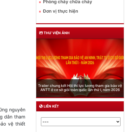
Phòng cháy chữa cháy
Đơn vị thực hiện
THƯ VIỆN ẢNH
Phòng Quản lý xuất nhập cảnh: Hướng dẫn những
quy định mới trong lĩnh vực xuất cảnh, nhập cảnh
của công dân việt nam từ ngày 01/7/2026
LIÊN KẾT
hững nguyên
ng dân tham
ảo vệ thiết