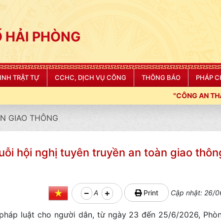
 HẢI PHÒNG
NINH TRẬT TỰ
CCHC, DỊCH VỤ CÔNG
THÔNG BÁO
PHÁP C
"CÔNG AN THÀNH PHỐ HẢI PHÒNG SIẾT CHẶT KỶ LUẬT
N GIAO THÔNG
i hội nghị tuyên truyền an toàn giao thông
A
Print
Cập nhật: 26/0
pháp luật cho người dân, từ ngày 23 đến 25/6/2026, Phò