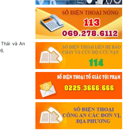
TUYỆT ĐỐI TRUNG THÀNH
Đối với nhân dân, phải
KÍNH TRỌNG LỄ PHÉP
Đối với công việc, phải
TẬN TỤY
 Thái và An
Đối với địch, phải
6.
CƯƠNG QUYẾT, KHÔN KHÉO
Trích thư Chủ tịch Hồ Chí Minh
gửi Công an Khu XII,
ngày 11 tháng 3 năm 1948.