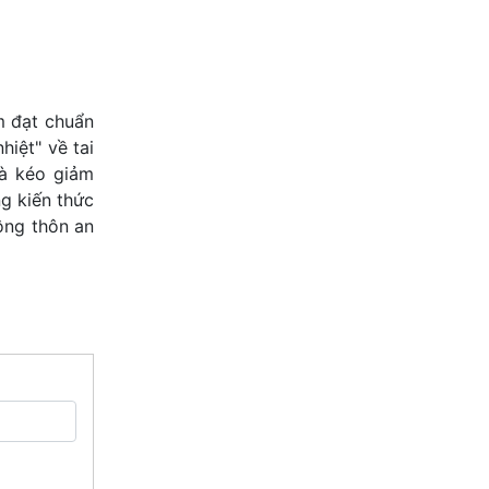
m đạt chuẩn
hiệt" về tai
và kéo giảm
g kiến thức
ông thôn an