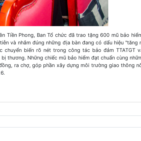
ên Tiền Phong, Ban Tổ chức đã trao tặng 600 mũ bảo hiể
 tiễn và nhắm đúng những địa bàn đang có dấu hiệu "tăng n
ớc chuyển biến rõ nét trong công tác bảo đảm TTATGT 
ười bị thương. Những chiếc mũ bảo hiểm đạt chuẩn cùng nhữn
 đồng, ra chợ, góp phần xây dựng môi trường giao thông n
6.