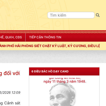
HẾ, QLKH, CĐS
TIẾP CẬN THÔNG TIN
, KỶ CƯƠNG, ĐIỀU LỆNH; XÂY DỰNG NẾP SỐNG VĂN HÓA VÌ NHÂN
6 ĐIỀU BÁC HỒ DẠY CAND
 đối với
6/2026 12:09
ng Cảnh sát