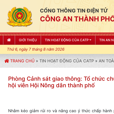
CỔNG THÔNG TIN ĐIỆN TỬ
CÔNG AN THÀNH PHỐ
GIỚI THIỆU
TIN HOẠT ĐỘNG CỦA CATP
TIN AN 
Thứ 6, ngày 7 tháng 8 năm 2026
TRANG CHỦ
»
TIN HOẠT ĐỘNG CỦA CATP
»
AN TOÀ
Phòng Cảnh sát giao thông: Tổ chức chuỗ
hội viên Hội Nông dân thành phố
Nhằm kéo giảm rủi ro và nâng cao ý thức chấp hành 